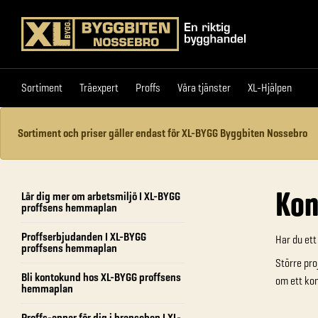
Sortiment
Träexpert
Proffs
Våra tjänster
XL-
Sortiment
Träexpert
Proffs
Våra tjänster
XL-Hjälpen
Sortiment och priser gäller endast för XL-BYGG Byggbiten Nossebro
Kon
Lär dig mer om arbetsmiljö I XL-BYGG
proffsens hemmaplan
Proffserbjudanden I XL-BYGG
Har du ett
proffsens hemmaplan
Större pro
Bli kontokund hos XL-BYGG proffsens
om ett kon
hemmaplan
Proffs-appar för dig i branschen I XL-