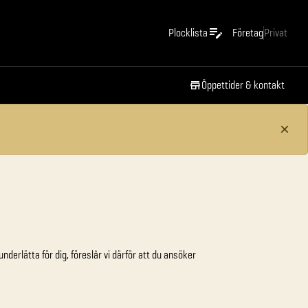
Plocklista
Företag
Privat
Öppettider & kontakt
derlätta för dig, föreslår vi därför att du ansöker