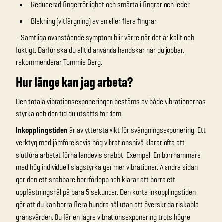
Reducerad fingerrörlighet och smärta i fingrar och leder.
Blekning (vitfärgning) av en eller flera fingrar.
– Samtliga ovanstående symptom blir värre när det är kallt och
fuktigt. Därför ska du alltid använda handskar när du jobbar,
rekommenderar Tommie Berg.
Hur länge kan jag arbeta?
Den totala vibrationsexponeringen bestäms av både vibrationernas
styrka och den tid du utsätts för dem.
Inkopplingstiden
är av yttersta vikt för svängningsexponering. Ett
verktyg med jämförelsevis hög vibrationsnivå klarar ofta att
slutföra arbetet förhållandevis snabbt. Exempel: En borrhammare
med hög individuell slagstyrka ger mer vibrationer. Å andra sidan
ger den ett snabbare borrförlopp och klarar att borra ett
uppfästningshål på bara 5 sekunder. Den korta inkopplingstiden
gör att du kan borra flera hundra hål utan att överskrida riskabla
gränsvärden. Du får en lägre vibrationsexponering trots högre