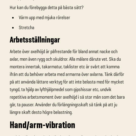
Hur kan du förebygga detta på bästa sätt?
Värm upp med mjuka rörelser
Stretcha
Arbetsställningar
Arbete över axelhöjd är påfrestande för bland annat nacke och
axlar, men även rygg och skuldror. Alla målare därute vet. Ska du
montera innertak, takarmatur, taklister etc är svårt att komma
ifrån att du behöver arbeta med armarna över axlarna. Tänk därför
på att använda lättare verktyg för att inte belasta med för mycket
tyngd, ta hjälp av lyfthjälpmedel som gipshissar etc, undvik
repetitiva arbetsmoment över axelhöjd i så stor mån som det bara
går, ta pauser. Använder du förlängningsskaft så tänk på att ju
längre skaft desto högre belastning.
Hand/arm-vibration