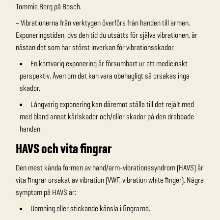
Tommie Berg på Bosch.
– Vibrationerna från verktygen överförs från handen till armen.
Exponeringstiden, dvs den tid du utsätts för själva vibrationen, är
nästan det som har störst inverkan för vibrationsskador.
En kortvarig exponering är försumbart ur ett medicinskt
perspektiv. Även om det kan vara obehagligt så orsakas inga
skador.
Långvarig exponering kan däremot ställa till det rejält med
med bland annat kärlskador och/eller skador på den drabbade
handen.
HAVS och vita fingrar
Den mest kända formen av hand/arm-vibrationssyndrom (HAVS) är
vita fingrar orsakat av vibration (VWF, vibration white finger). Några
symptom på HAVS är:
Domning eller stickande känsla i fingrarna.