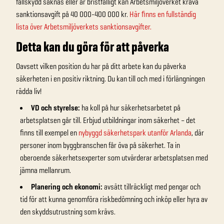
fallskydd saknas eller är bristfälligt kan Arbetsmiljöverket kräva
sanktionsavgift på 40 000-400 000 kr.
Här finns en fullständig
lista över Arbetsmiljöverkets sanktionsavgifter.
Detta kan du göra för att påverka
Oavsett vilken position du har på ditt arbete kan du påverka
säkerheten i en positiv riktning. Du kan till och med i förlängningen
rädda liv!
VD och styrelse:
ha koll på hur säkerhetsarbetet på
arbetsplatsen går till. Erbjud utbildningar inom säkerhet – det
finns till exempel en
nybyggd säkerhetspark utanför Arlanda
, där
personer inom byggbranschen får öva på säkerhet. Ta in
oberoende säkerhetsexperter som utvärderar arbetsplatsen med
jämna mellanrum.
Planering och ekonomi:
avsätt tillräckligt med pengar och
tid för att kunna genomföra riskbedömning och inköp eller hyra av
den skyddsutrustning som krävs.