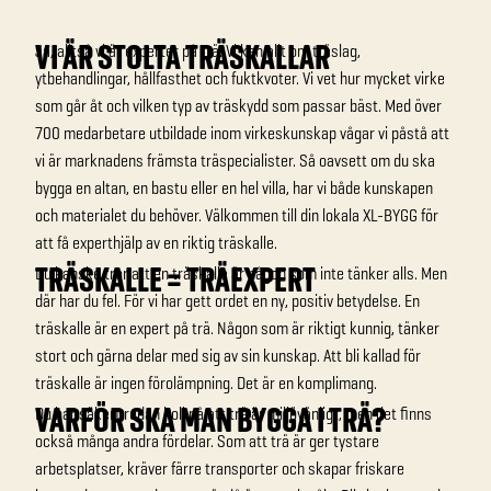
VI ÄR STOLTA TRÄSKALLAR
Ja, alltså vi är experter på trä. Vi kan allt om träslag,
ytbehandlingar, hållfasthet och fuktkvoter. Vi vet hur mycket virke
som går åt och vilken typ av träskydd som passar bäst. Med över
700 medarbetare utbildade inom virkeskunskap vågar vi påstå att
vi är marknadens främsta träspecialister.
Så oavsett om du ska
bygga en altan, en bastu eller en hel villa, har vi både kunskapen
och materialet du behöver. Välkommen till din lokala XL-BYGG för
att få experthjälp av en riktig träskalle.
TRÄSKALLE = TRÄEXPERT
Du kanske tror att en träskalle är någon som inte tänker alls. Men
där har du fel. För vi har gett ordet en ny, positiv betydelse. En
träskalle är en expert på trä. Någon som är riktigt kunnig, tänker
stort och gärna delar med sig av sin kunskap. Att bli kallad för
träskalle är ingen förolämpning. Det är en komplimang.
VARFÖR SKA MAN BYGGA I TRÄ?
Du har säkert redan koll på att trä är miljövänligt, men det finns
också många andra fördelar. Som att trä är ger tystare
arbetsplatser, kräver färre transporter och skapar friskare