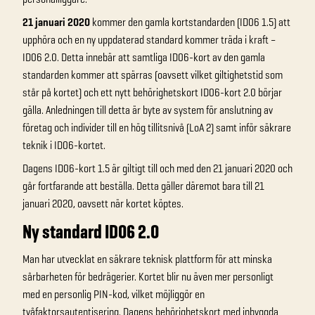
21 januari 2020
kommer den gamla kortstandarden (ID06 1.5) att
upphöra och en ny uppdaterad standard kommer träda i kraft –
ID06 2.0. Detta innebär att samtliga ID06-kort av den gamla
standarden kommer att spärras (oavsett vilket giltighetstid som
står på kortet) och ett nytt behörighetskort ID06-kort 2.0 börjar
gälla. Anledningen till detta är byte av system för anslutning av
företag och individer till en hög tillitsnivå (LoA 2) samt inför säkrare
teknik i ID06-kortet.
Dagens ID06-kort 1.5 är giltigt till och med den 21 januari 2020 och
går fortfarande att beställa. Detta gäller däremot bara till 21
januari 2020, oavsett när kortet köptes.
Ny standard ID06 2.0
Man har utvecklat en säkrare teknisk plattform för att minska
sårbarheten för bedrägerier. Kortet blir nu även mer personligt
med en personlig PIN-kod, vilket möjliggör en
tvåfaktorsautentisering. Dagens behörighetskort med inbyggda