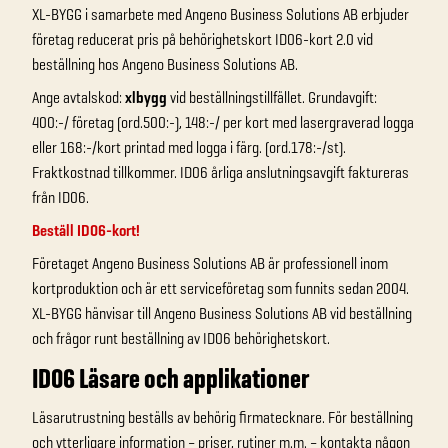
XL-BYGG i samarbete med Angeno Business Solutions AB erbjuder
företag reducerat pris på behörighetskort ID06-kort 2.0 vid
beställning hos Angeno Business Solutions AB.
Ange avtalskod:
xlbygg
vid beställningstillfället. Grundavgift:
400:-/ företag (ord.500:-), 148:-/ per kort med lasergraverad logga
eller 168:-/kort printad med logga i färg. (ord.178:-/st).
Fraktkostnad tillkommer.
ID06 årliga anslutningsavgift faktureras
från ID06.
Beställ ID06-kort!
Företaget Angeno Business Solutions AB är professionell inom
kortproduktion och är ett serviceföretag som funnits sedan 2004.
XL-BYGG hänvisar till Angeno Business Solutions AB vid beställning
och frågor runt beställning av ID06 behörighetskort.
ID06 Läsare och applikationer
Läsarutrustning beställs av behörig firmatecknare. För beställning
och ytterligare information – priser, rutiner m.m. – kontakta någon