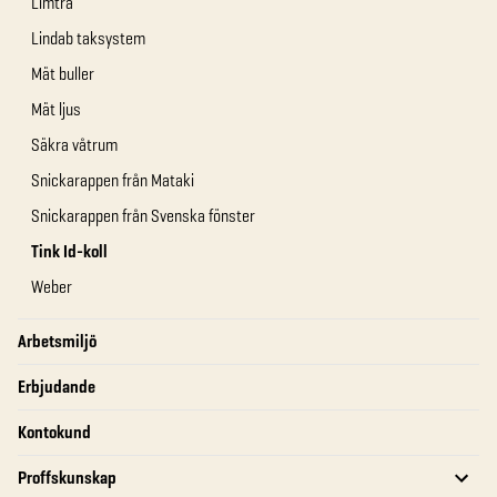
Limträ
Lindab taksystem
Mät buller
Mät ljus
Säkra våtrum
Snickarappen från Mataki
Snickarappen från Svenska fönster
Tink Id-koll
Weber
Arbetsmiljö
Erbjudande
Kontokund
Proffskunskap