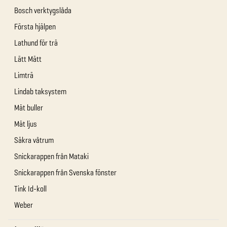
Bosch verktygslåda
Första hjälpen
Lathund för trä
Lätt Mätt
Limträ
Lindab taksystem
Mät buller
Mät ljus
Säkra våtrum
Snickarappen från Mataki
Snickarappen från Svenska fönster
Tink Id-koll
Weber