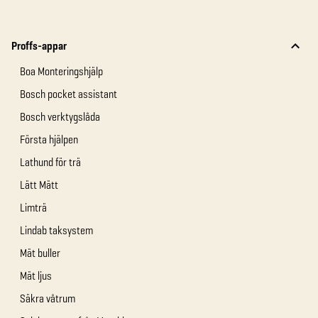
Proffs-appar
Boa Monteringshjälp
Bosch pocket assistant
Bosch verktygslåda
Första hjälpen
Lathund för trä
Lätt Mätt
Limträ
Lindab taksystem
Mät buller
Mät ljus
Säkra våtrum