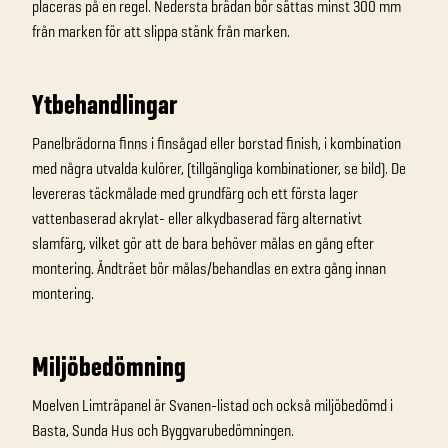
placeras på en regel. Nedersta brädan bör sättas minst 300 mm
från marken för att slippa stänk från marken.
Ytbehandlingar
Panelbrädorna finns i finsågad eller borstad finish, i kombination
med några utvalda kulörer, (tillgängliga kombinationer, se bild). De
levereras täckmålade med grundfärg och ett första lager
vattenbaserad akrylat- eller alkydbaserad färg alternativt
slamfärg, vilket gör att de bara behöver målas en gång efter
montering. Ändträet bör målas/behandlas en extra gång innan
montering.
Miljöbedömning
Moelven Limträpanel är Svanen-listad och också miljöbedömd i
Basta, Sunda Hus och Byggvarubedömningen.