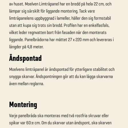
av huset. Moelven Limträpanel har en bredd på hela 22 cm, och
lämpar sig särskilt för liggande montering. Tack vare
limträpanelens uppbyggnad i lameller, håller den sig formstabil
utan att kupa sig trots sin bredd. Profilen har en enkelfasfals,
vilket leder regnvatten bort från fasaden när den monterats
liggande. Panelbrädorna har måttet 27 x 220 mm och levereras i
längder på 4,8 meter.
Ändspontad
Moelvens limträpanel är ändspontad för ytterligare stabilitet och
snygga skarvar. Ändspontningen gör att du kan lägga skarvarna
även mellan reglarna.
Montering
Varje panelbräda ska monteras med två rostfria skruvar eller
spikar var 60:e cm. Om du skarvar utan ändspont, ska skarven