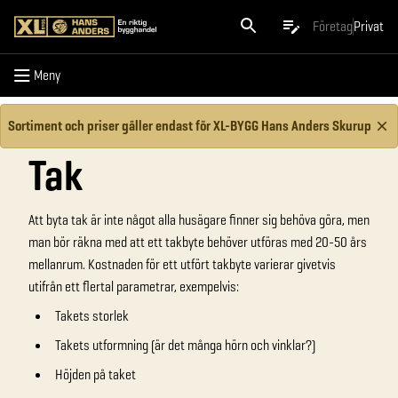
Meny
Företag
Privat
Meny
Sortiment och priser gäller endast för XL-BYGG Hans Anders Skurup
Tak
Att byta tak är inte något alla husägare finner sig behöva göra, men
man bör räkna med att ett takbyte behöver utföras med 20-50 års
mellanrum. Kostnaden för ett utfört takbyte varierar givetvis
utifrån ett flertal parametrar, exempelvis:
Takets storlek
Takets utformning (är det många hörn och vinklar?)
Höjden på taket