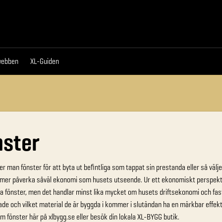
da
Proffswebben
XL-Guiden
webben
XL-Guiden
ster
er man fönster för att byta ut befintliga som tappat sin prestanda eller så välje
mer påverka såväl ekonomi som husets utseende. Ur ett ekonomiskt perspektiv
na fönster, men det handlar minst lika mycket om husets driftsekonomi och fasti
ade och vilket material de är byggda i kommer i slutändan ha en märkbar eff
m fönster här på xlbygg.se eller besök din lokala XL-BYGG butik.