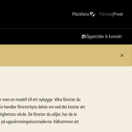
Plocklista
Företag
Privat
Öppettider & kontakt
r man en modell till ett nybygge. Vilka fönster du
 handlar fönsterbyte delvis om vad det kostar att
ghetens värde. De fönster du väljer, hur de är
ekt på uppvärmningskostnaderna. Välkommen att