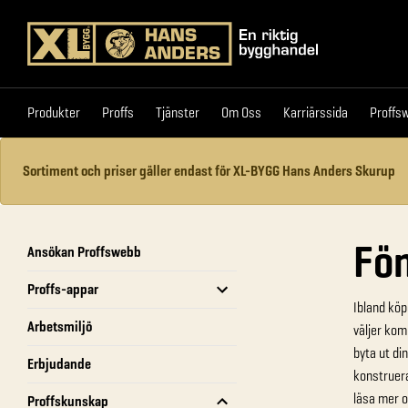
Produkter
Proffs
Tjänster
Om Oss
Karriärssi
Produkter
Proffs
Tjänster
Om Oss
Karriärssida
Proffs
Sortiment och priser gäller endast för XL-BYGG Hans Anders Skurup
Fön
Ansökan Proffswebb
Proffs-appar
Ibland köp
Arbetsmiljö
väljer kom
byta ut di
Erbjudande
konstruer
läsa mer o
Proffskunskap