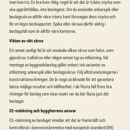
man kan tro. En bra kom-ihåg-regel är att det är träets styrka som
ska upprätthållas, inte beslagens. Om du använder ankarspik eller
beslagsskruv alltför nära träets kant försvagas dess styrka och
får en lägre lastkapacitet. Spika eller skruva därför aldrig i
beslagshål som är alltför nära kanterna.
Vikten av rätt skruv
Ett annat vanligt fel är att använda vilken skruv som helst, som
gipsskruv, trallskruv eller någon annan typ av infästning. Vid
montage av byggnadsbeslag gäller enbart två varianter av
infästning: ankarspik eller beslagsskruv. Följ alltid anvisningarna i
konstruktionsritningen. De är noga uträknade för att garantera
bästa möjliga resultat och hållfasthet. I de flesta fall finns bra
ritningar för beslag som visar exakt var du bör fästa just det
beslaget.
CE-märkning och byggherrens ansvar
CE-märkning av beslaget innebär att det är framställt och
kontrollerat i överensstämmelse med europeisk standard (EN)