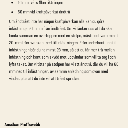
14 mm tvärs fiberriktningen
60 mm vid kraftpåverkat ändträ
Om ändträet inte har någon kraftpåverkan alls kan du göra
infästningen 40 mm från ändträet. Om vi tänker oss att du ska
binda samman en överliggare med en stolpe, måste det vara minst
20 mm från ovankant ned till infästningen. Från underkant upp till
infästningen bör du ha minst 28 mm, så att du får mer trä mellan
infästning och kant som skydd mot uppvindar som vill ta tag i och
lyfta taket. Om vi tittar på stolpen har vi ett ändträ, där du vill ha 60
mm ned till infästningen, av samma anledning som ovan med
vindar, plus att du inte vill att träet spricker.
Ansökan Proffswebb