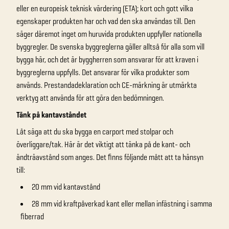
eller en europeisk teknisk värdering (ETA); kort och gott vilka
egenskaper produkten har och vad den ska användas till. Den
säger däremot inget om huruvida produkten uppfyller nationella
byggregler. De svenska byggreglerna gäller alltså för alla som vill
bygga här, och det är byggherren som ansvarar för att kraven i
byggreglerna uppfylls. Det ansvarar för vilka produkter som
används. Prestandadeklaration och CE-märkning är utmärkta
verktyg att använda för att göra den bedömningen.
Tänk på kantavståndet
Låt säga att du ska bygga en carport med stolpar och
överliggare/tak. Här är det viktigt att tänka på de kant- och
ändträavstånd som anges. Det finns följande mått att ta hänsyn
till:
20 mm vid kantavstånd
28 mm vid kraftpåverkad kant eller mellan infästning i samma
fiberrad