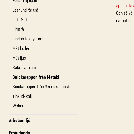
Första hjälpen
app.matak
Lathund för trä
Och så väl
Lätt Mätt
garantier.
Limträ
Lindab taksystem
Mät buller
Mät ljus
Säkra våtrum
Snickarappen från Mataki
Snickarappen från Svenska fönster
Tink Id-koll
Weber
Arbetsmiljö
Erbjudande