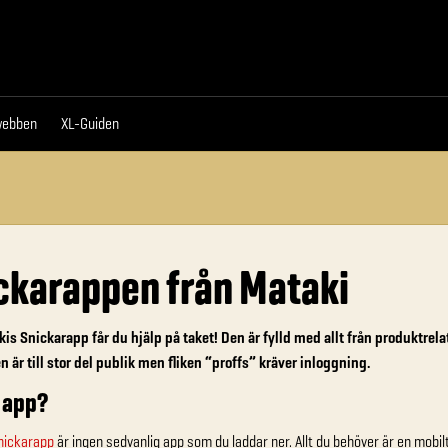
da
Proffswebben
XL-Guiden
webben
XL-Guiden
ckarappen från Mataki
is Snickarapp får du hjälp på taket! Den är fylld med allt från produktrel
n är till stor del publik men fliken “proffs” kräver inloggning.
 app?
nickarapp
är ingen sedvanlig app som du laddar ner. Allt du behöver är en mobil