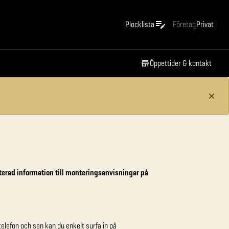
Plocklista
Företag
Privat
Öppettider & kontakt
aterad information till monteringsanvisningar på
telefon och sen kan du enkelt surfa in på