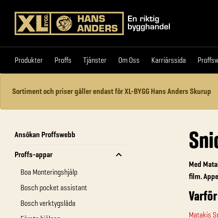
Produkter
Proffs
Tjänster
Om Oss
Karriärssi
Produkter
Proffs
Tjänster
Om Oss
Karriärssida
Proffs
Sortiment och priser gäller endast för XL-BYGG Hans Anders Skurup
Sni
Ansökan Proffswebb
Proffs-appar
Med Matak
Boa Monteringshjälp
film. Appe
Bosch pocket assistant
Varför
Bosch verktygslåda
Matakis S