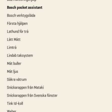
Bosch pocket assistant
Bosch verktygslåda
Första hjälpen
Lathund för trä
Lätt Mätt
Limträ
Lindab taksystem
Mät buller
Mät ljus
Säkra våtrum
Snickarappen från Mataki
Snickarappen från Svenska fönster
Tink Id-koll
Weber