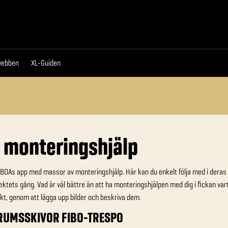
da
Proffswebben
XL-Guiden
webben
XL-Guiden
 monteringshjälp
BOAs app med massor av monteringshjälp. Här kan du enkelt följa med i deras m
ektets gång. Vad är väl bättre än att ha monteringshjälpen med dig i fickan v
kt, genom att lägga upp bilder och beskriva dem.
TRUMSSKIVOR FIBO-TRESPO