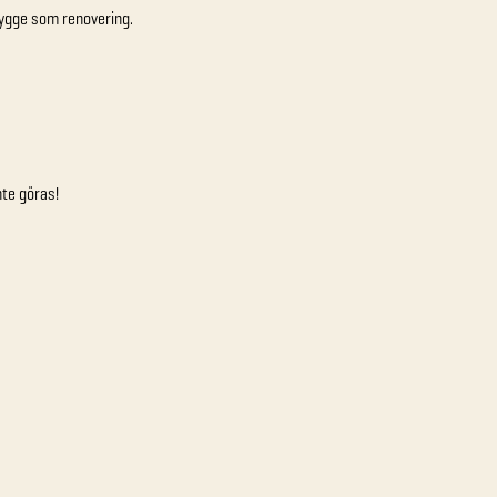
ybygge som renovering.
nte göras!