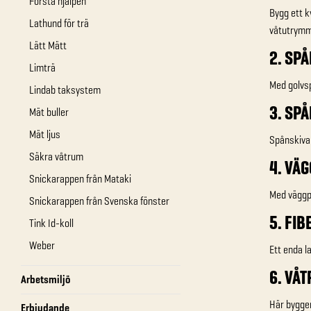
Första hjälpen
Bygg ett k
Lathund för trä
våtutrymme
Lätt Mätt
2. SP
Limträ
Med golvsp
Lindab taksystem
3. SP
Mät buller
Mät ljus
Spånskiva 
Säkra våtrum
4. VÄ
Snickarappen från Mataki
Med väggpl
Snickarappen från Svenska fönster
5. FIB
Tink Id-koll
Weber
Ett enda l
6. VÅ
Arbetsmiljö
Här bygge
Erbjudande