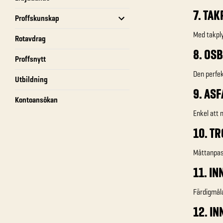
7. TA
Proffskunskap
Med takply
Rotavdrag
8. OSB 
Proffsnytt
Den perfe
Utbildning
9. AS
Kontoansökan
Enkel att 
10. T
Måttanpass
11. I
Färdigmåla
12. I