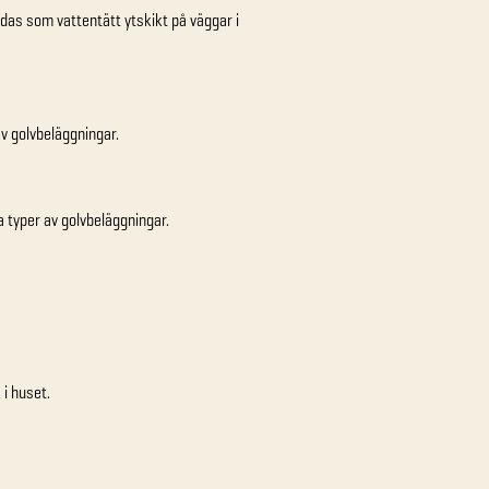
das som vattentätt ytskikt på väggar i
v golvbeläggningar.
 typer av golvbeläggningar.
 i huset.