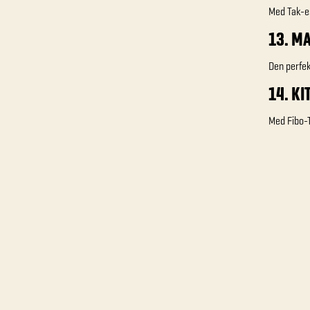
Med Tak-es
13. M
Den perfek
14. K
Med Fibo-T