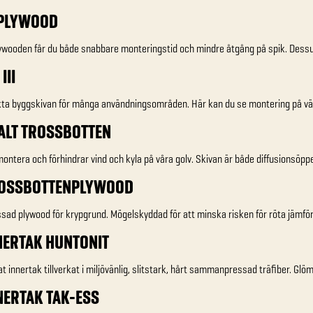
KPLYWOOD
wooden får du både snabbare monteringstid och mindre åtgång på spik. Dessut
III
kta byggskivan för många användningsområden. Här kan du se montering på vä
FALT TROSSBOTTEN
montera och förhindrar vind och kyla på våra golv. Skivan är både diffusionsöpp
ROSSBOTTENPLYWOOD
ad plywood för krypgrund. Mögelskyddad för att minska risken för röta jämfö
NNERTAK HUNTONIT
t innertak tillverkat i miljövänlig, slitstark, hårt sammanpressad träfiber. Glöm
NNERTAK TAK-ESS