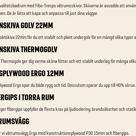
valitetsbadrum med Fibo-Trespo våtrumsskivor. Skivorna är avsedda att använ
n. De är lätta att kapa och anpassa till just dina väggar.
ÅNSKIVA GOLV 22MM
ånskiva 22mm får du ett stabilt och plant undergolv för en mängd olika typer a
ÅNSKIVA THERMOGOLV
Thermogolv ger dig varma sköna fötter och ett stabilt underlag för många olika
GGPLYWOOD ERGO 12MM
ywood Ergo spar du både rygg och tid. Dessutom sparar du upp till 40% skruv.
ERGIPS I TORRA RUM
ager fibergips uppfyller de flesta krav på ljudisolering, brandsäkerhet och statik
TRUMSVÄGG
r vi våtrumsvägg Ergo med konstruktionsplywood P30 15mm och fibergips.