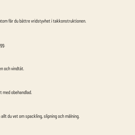
om får du bättre vridstyvhet i takkonstruktionen.
gg.
en och vindtät.
rt med obehandlad.
 allt du vet om spackling, slipning och målning.