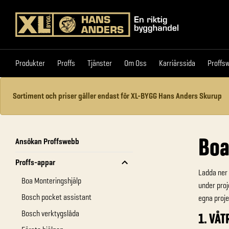
Produkter
Proffs
Tjänster
Om Oss
Karriärssi
Produkter
Proffs
Tjänster
Om Oss
Karriärssida
Proffs
Sortiment och priser gäller endast för XL-BYGG Hans Anders Skurup
Boa
Ansökan Proffswebb
Proffs-appar
Ladda ner 
Boa Monteringshjälp
under proj
Bosch pocket assistant
egna proje
Bosch verktygslåda
1. VÅ