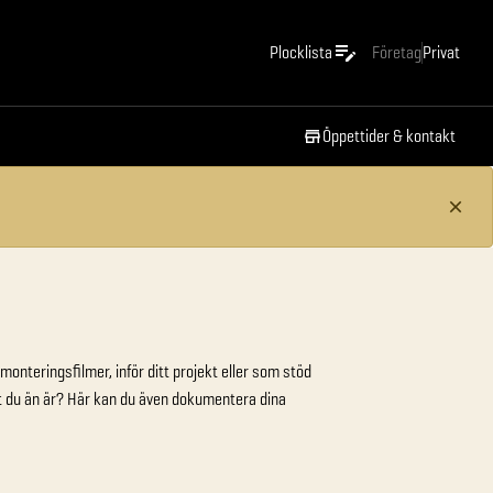
Plocklista
Företag
Privat
Öppettider & kontakt
onteringsfilmer, inför ditt projekt eller som stöd
art du än är? Här kan du även dokumentera dina