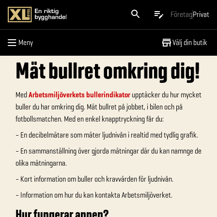
Meny
Företag
Privat
Meny
Välj din butik
Mät bullret omkring dig!
Med
Arbetsmiljöverkets bullerindikator
upptäcker du hur mycket
buller du har omkring dig. Mät bullret på jobbet, i bilen och på
fotbollsmatchen. Med en enkel knapptryckning får du:
– En decibelmätare som mäter ljudnivån i realtid med tydlig grafik.
– En sammanställning över gjorda mätningar där du kan namnge de
olika mätningarna.
– Kort information om buller och kravvärden för ljudnivån.
– Information om hur du kan kontakta Arbetsmiljöverket.
Hur fungerar appen?