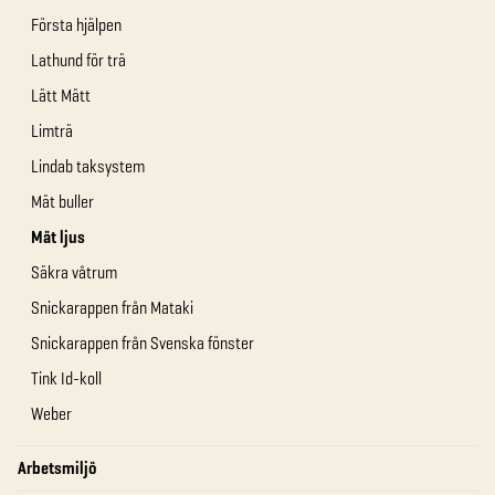
Första hjälpen
Lathund för trä
Lätt Mätt
Limträ
Lindab taksystem
Mät buller
Mät ljus
Säkra våtrum
Snickarappen från Mataki
Snickarappen från Svenska fönster
Tink Id-koll
Weber
Arbetsmiljö