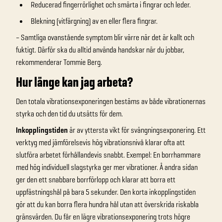
Reducerad fingerrörlighet och smärta i fingrar och leder.
Blekning (vitfärgning) av en eller flera fingrar.
– Samtliga ovanstående symptom blir värre när det är kallt och
fuktigt. Därför ska du alltid använda handskar när du jobbar,
rekommenderar Tommie Berg.
Hur länge kan jag arbeta?
Den totala vibrationsexponeringen bestäms av både vibrationernas
styrka och den tid du utsätts för dem.
Inkopplingstiden
är av yttersta vikt för svängningsexponering. Ett
verktyg med jämförelsevis hög vibrationsnivå klarar ofta att
slutföra arbetet förhållandevis snabbt. Exempel: En borrhammare
med hög individuell slagstyrka ger mer vibrationer. Å andra sidan
ger den ett snabbare borrförlopp och klarar att borra ett
uppfästningshål på bara 5 sekunder. Den korta inkopplingstiden
gör att du kan borra flera hundra hål utan att överskrida riskabla
gränsvärden. Du får en lägre vibrationsexponering trots högre