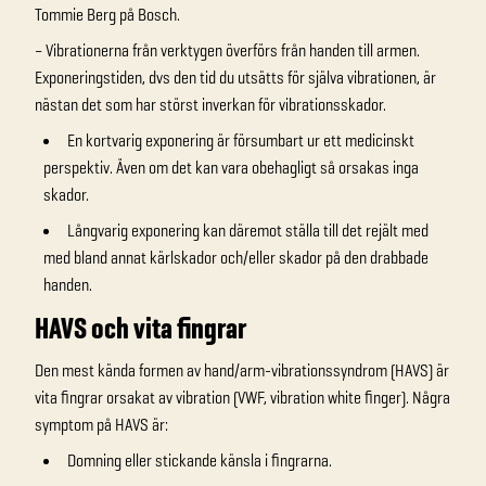
Tommie Berg på Bosch.
– Vibrationerna från verktygen överförs från handen till armen.
Exponeringstiden, dvs den tid du utsätts för själva vibrationen, är
nästan det som har störst inverkan för vibrationsskador.
En kortvarig exponering är försumbart ur ett medicinskt
perspektiv. Även om det kan vara obehagligt så orsakas inga
skador.
Långvarig exponering kan däremot ställa till det rejält med
med bland annat kärlskador och/eller skador på den drabbade
handen.
HAVS och vita fingrar
Den mest kända formen av hand/arm-vibrationssyndrom (HAVS) är
vita fingrar orsakat av vibration (VWF, vibration white finger). Några
symptom på HAVS är:
Domning eller stickande känsla i fingrarna.