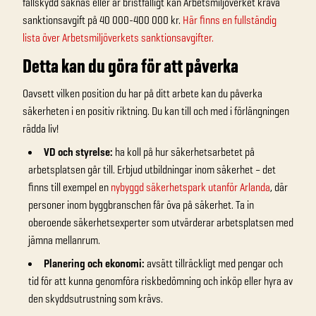
fallskydd saknas eller är bristfälligt kan Arbetsmiljöverket kräva
sanktionsavgift på 40 000-400 000 kr.
Här finns en fullständig
lista över Arbetsmiljöverkets sanktionsavgifter.
Detta kan du göra för att påverka
Oavsett vilken position du har på ditt arbete kan du påverka
säkerheten i en positiv riktning. Du kan till och med i förlängningen
rädda liv!
VD och styrelse:
ha koll på hur säkerhetsarbetet på
arbetsplatsen går till. Erbjud utbildningar inom säkerhet – det
finns till exempel en
nybyggd säkerhetspark utanför Arlanda
, där
personer inom byggbranschen får öva på säkerhet. Ta in
oberoende säkerhetsexperter som utvärderar arbetsplatsen med
jämna mellanrum.
Planering och ekonomi:
avsätt tillräckligt med pengar och
tid för att kunna genomföra riskbedömning och inköp eller hyra av
den skyddsutrustning som krävs.