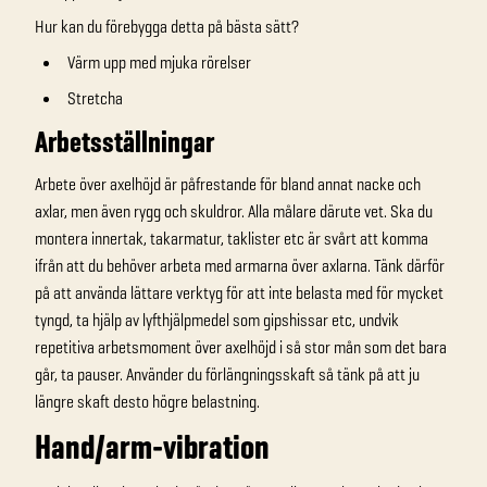
Hur kan du förebygga detta på bästa sätt?
Värm upp med mjuka rörelser
Stretcha
Arbetsställningar
Arbete över axelhöjd är påfrestande för bland annat nacke och
axlar, men även rygg och skuldror. Alla målare därute vet. Ska du
montera innertak, takarmatur, taklister etc är svårt att komma
ifrån att du behöver arbeta med armarna över axlarna. Tänk därför
på att använda lättare verktyg för att inte belasta med för mycket
tyngd, ta hjälp av lyfthjälpmedel som gipshissar etc, undvik
repetitiva arbetsmoment över axelhöjd i så stor mån som det bara
går, ta pauser. Använder du förlängningsskaft så tänk på att ju
längre skaft desto högre belastning.
Hand/arm-vibration