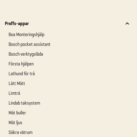
Proffs-appar
Boa Monteringshjälp
Bosch pocket assistant
Bosch verktygslåda
Första hjälpen
Lathund för trä
Lätt Mätt
Limträ
Lindab taksystem
Mät buller
Mät ljus
Säkra våtrum