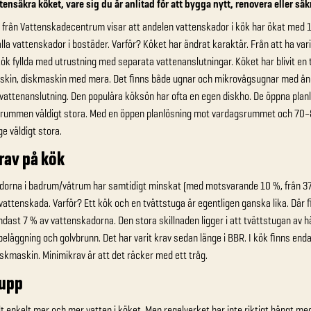
ttensäkra köket, vare sig du är anlitad för att bygga nytt, renovera eller sä
 från Vattenskadecentrum visar att andelen vattenskador i kök har ökat med 10
alla vattenskador i bostäder. Varför? Köket har ändrat karaktär. Från att ha va
k fyllda med utrustning med separata vattenanslutningar. Köket har blivit en
skin, diskmaskin med mera. Det finns både ugnar och mikrovågsugnar med ång
vattenanslutning. Den populära köksön har ofta en egen diskho. De öppna pla
 rummen väldigt stora. Med en öppen planlösning mot vardagsrummet och 70–80
ge väldigt stora.
rav på kök
orna i badrum/våtrum har samtidigt minskat (med motsvarande 10 %, från 37 %
 vattenskada. Varför? Ett kök och en tvättstuga är egentligen ganska lika. Dä
endast 7 % av vattenskadorna. Den stora skillnaden ligger i att tvättstugan av h
beläggning och golvbrunn. Det har varit krav sedan länge i BBR. I kök finns enda
iskmaskin. Minimikrav är att det räcker med ett tråg.
 upp
elt enkelt mer och mer vatten i köket. Men regelverket har inte riktigt hängt m