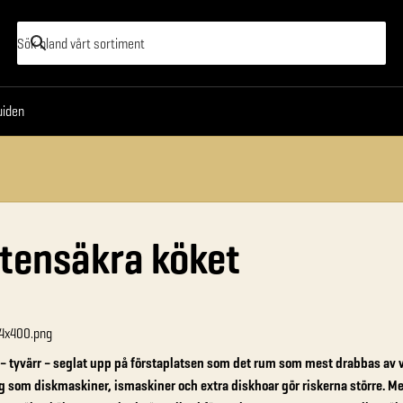
oss
XL-Guiden
uiden
tensäkra köket
 – tyvärr – seglat upp på förstaplatsen som det rum som mest drabbas av 
g som diskmaskiner, ismaskiner och extra diskhoar gör riskerna större. Men