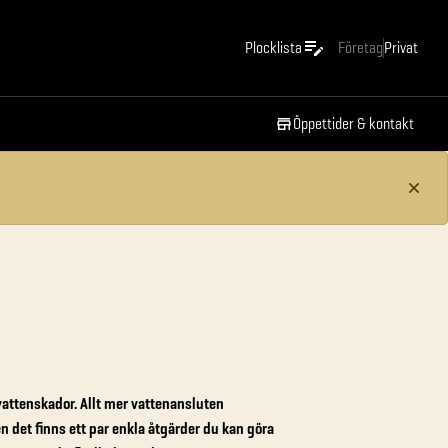
Plocklista
Företag
Privat
Öppettider & kontakt
vattenskador. Allt mer vattenansluten
 det finns ett par enkla åtgärder du kan göra