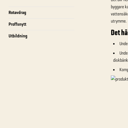
byggare ka
Rotavdrag
vattensäk
utrymme.
Proffsnytt
Det hä
Utbildning
Under
Under
diskbänk
Kompl