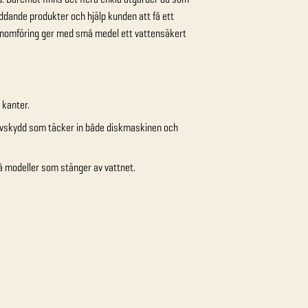
kyddande produkter och hjälp kunden att få ett
enomföring ger med små medel ett vattensäkert
 kanter.
olvskydd som täcker in både diskmaskinen och
å modeller som stänger av vattnet.