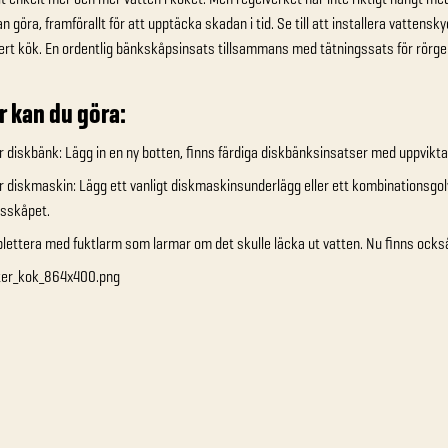
n göra, framförallt för att upptäcka skadan i tid. Se till att installera vattens
ert kök. En ordentlig bänkskåpsinsats tillsammans med tätningssats för rörg
r kan du göra:
 diskbänk: Lägg in en ny botten, finns färdiga diskbänksinsatser med uppvikta
 diskmaskin: Lägg ett vanligt diskmaskinsunderlägg eller ett kombinationsg
sskåpet.
ettera med fuktlarm som larmar om det skulle läcka ut vatten. Nu finns ocks