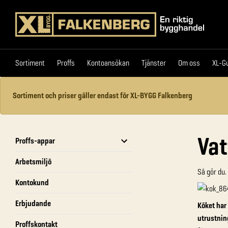
Sortiment
Proffs
Kontoansökan
Tjänster
Om 
Sortiment
Proffs
Kontoansökan
Tjänster
Om oss
XL-G
Sortiment och priser gäller endast för XL-BYGG Falkenberg
Vat
Proffs-appar
Arbetsmiljö
Så gör du.
Kontokund
Erbjudande
Köket har
utrustnin
Proffskontakt