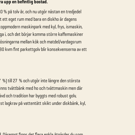
kra upp en befintlig bostad.
 % på tolv år, och nu utgör nästan en tredjedel
rit ett eget rum med bara en diskho är dagens
 toppmodern maskinpark med kyl, frys, ismaskin,
a i, och det börjar komma större kaffemaskiner
nlösningarna mellan kök och matdel/vardagsrum
 kvm fint parkettgolv blir konsekvenserna av ett
) till 27 % och utgör inte längre den största
r finns tvättbänk med ho och tvättmaskin men där
ävd och tradition har byggts med robust golv,
st lagkrav på vattentätt skikt under diskbänk, kyl,
ed. Däremot finns det flera enkla åtgärder du som