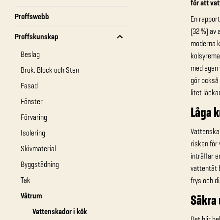
för att va
Proffswebb
En rapport
(32 %) av 
Proffskunskap
moderna kö
Beslag
kolsyrema
med egen 
Bruk, Block och Sten
gör också
Fasad
litet läcka
Fönster
Låga k
Förvaring
Vattenskad
Isolering
risken för
Skivmaterial
inträffar 
Byggstädning
vattentät 
Tak
frys och d
Våtrum
Säkra
Vattenskador i kök
Det blir h