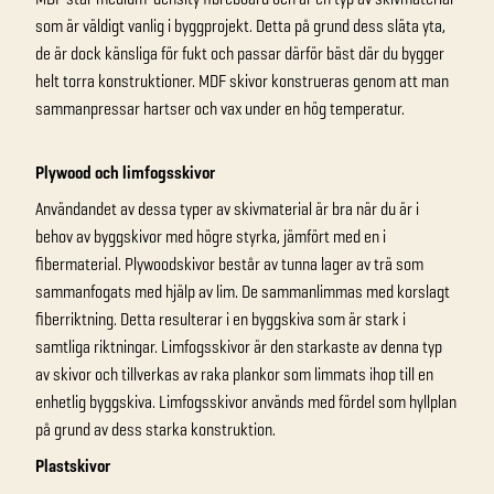
som är väldigt vanlig i byggprojekt. Detta på grund dess släta yta,
de är dock känsliga för fukt och passar därför bäst där du bygger
helt torra konstruktioner. MDF skivor konstrueras genom att man
sammanpressar hartser och vax under en hög temperatur.
Plywood och limfogsskivor
Användandet av dessa typer av skivmaterial är bra när du är i
behov av byggskivor med högre styrka, jämfört med en i
fibermaterial. Plywoodskivor består av tunna lager av trä som
sammanfogats med hjälp av lim. De sammanlimmas med korslagt
fiberriktning. Detta resulterar i en byggskiva som är stark i
samtliga riktningar. Limfogsskivor är den starkaste av denna typ
av skivor och tillverkas av raka plankor som limmats ihop till en
enhetlig byggskiva. Limfogsskivor används med fördel som hyllplan
på grund av dess starka konstruktion.
Plastskivor