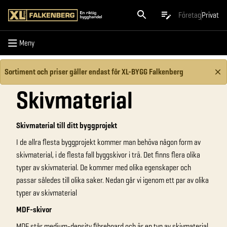
Meny
Företag
Privat
Meny
Sortiment och priser gäller endast för XL-BYGG Falkenberg
Skivmaterial
Skivmaterial till ditt byggprojekt
I de allra flesta byggprojekt kommer man behöva någon form av
skivmaterial, i de flesta fall byggskivor i trä. Det finns flera olika
typer av skivmaterial. De kommer med olika egenskaper och
passar således till olika saker. Nedan går vi igenom ett par av olika
typer av skivmaterial
MDF-skivor
MDF står medium-density fibreboard och är en typ av skivmaterial