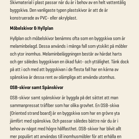
Skivmaterial i plast passar när du är i behov av en helt vattentålig
byggskiva. Den vanligaste typen plastskivor är att de är
konstruerade av PVC- eller akrylplast.
Möbelskivor & Hyllplan
Hyllplan och möbelskivor benämns ofta som en byggskiva som är
melaminbelagd. Dessa används i många fall som ytskikt på möbler
och ytor inomhus. Melaminbeläggningen består av härdat harts
och ger således byggskivan en ökad fukt- och yttålighet. Tänk dock
på att i och med att byggskivan i de flesta fall har en kärna av
spånskiva är dessa rent av olämpliga att använda utomhus.
OSB-skivor samt Spånskivor
OSB-skivor samt spånskivor är byggda på det sättet att man
sammanpressat träfiber som har olika grovhet. En OSB-skiva
(Oriented strand board) är en byggskiva som har en grövre yta
jämfört med spånskiva. Och passar således bättre när du är i
behov av något med högre hållfasthet. OSB-skivor har blivit allt
mer populärt att användas till inomhusmöbler för att erhålla en