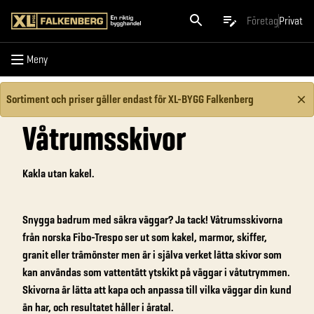
Meny
Företag
Privat
Meny
Sortiment och priser gäller endast för XL-BYGG Falkenberg
Våtrumsskivor
Kakla utan kakel.
Snygga badrum med säkra väggar? Ja tack! Våtrumsskivorna
från norska Fibo-Trespo ser ut som kakel, marmor, skiffer,
granit eller trämönster men är i själva verket lätta skivor som
kan användas som vattentätt ytskikt på väggar i våtutrymmen.
Skivorna är lätta att kapa och anpassa till vilka väggar din kund
än har, och resultatet håller i åratal.