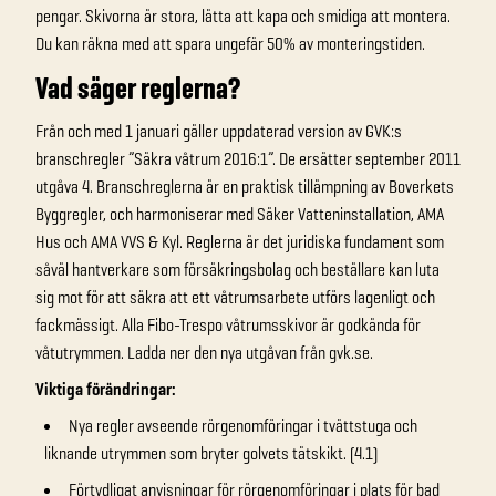
pengar. Skivorna är stora, lätta att kapa och smidiga att montera.
Du kan räkna med att spara ungefär 50% av monteringstiden.
Vad säger reglerna?
Från och med 1 januari gäller uppdaterad version av GVK:s
branschregler ”Säkra våtrum 2016:1”. De ersätter september 2011
utgåva 4. Branschreglerna är en praktisk tillämpning av Boverkets
Byggregler, och harmoniserar med Säker Vatteninstallation, AMA
Hus och AMA VVS & Kyl. Reglerna är det juridiska fundament som
såväl hantverkare som försäkringsbolag och beställare kan luta
sig mot för att säkra att ett våtrumsarbete utförs lagenligt och
fackmässigt. Alla Fibo-Trespo våtrumsskivor är godkända för
våtutrymmen. Ladda ner den nya utgåvan från gvk.se.
Viktiga förändringar:
Nya regler avseende rörgenomföringar i tvättstuga och
liknande utrymmen som bryter golvets tätskikt. (4.1)
Förtydligat anvisningar för rörgenomföringar i plats för bad