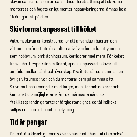
skivan går resten som en dans. Under förutsättning att skivorna
monterats och fogats enligt monteringsanvisningarna lämnas hela
15 års garanti på dem.
Skivformat anpassat till köket
Våtrumsskivan är konstruerad för att användas i badrum och
våtrum men är ett utmärkt alternativ även för andra utrymmen
som hobbyrum, omklädningsrum, korridorer med mera. För köket
finns Fibo-Trespo Kitchen Board, specialanpassade skivor till
området mellan bänk och överskåp. Kvaliteten är densamma som
övriga våtrumsskivor, och du monterar dem på samma sätt.
Skivorna finns i mängder med färger, mönster och dekorer och
kombinationsmöjligheterna är i det närmaste oändliga.
Ytskiktsgarantin garanterar färgbeständighet, de tål indirekt
solljus och normal inomhusbelysning.
Tid är pengar
Det må låta klyschigt, men skivan sparar inte bara tid utan också