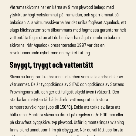
Våtrumsskivorna har en kärna av 9 mm plywood belagd med
ytskikt av högtryckslaminat på framsidan, och spärrlaminat på
baksidan. Alla våtrumsskivorna har det unika foglåset Aqualock, ett
slags klicksystem som tillsammans med fogmassa garanterar helt
vattentäta fogar utan att du behöver ha något membran bakom
skivorna. När Aqualock presenterades 1997 var det en
revolutionerande nyhet med en mycket tät fog.
Snyggt, tryggt och vattentätt
Skivorna fungerar lika bra inne i duschen som i alla andra delar av
våtrummet. De är typgodkända av SITAC och godkända av Statens
Provningsanstalt, och ger ett fullgott skydd även i våtzon1. Den
starka laminatytan tål både direkt vattensprut och stora
temperaturväxlingar (upp till 150°C). Enkla att torka av, lätta att
hålla rena. Montera skivorna direkt på regelverk c/c 600 mm eller
på skruvfast byggskiva, typ plywood. Utförlig monteringsanvisning
finns bland annat som film på xlbygg.se. När du väl fått upp första