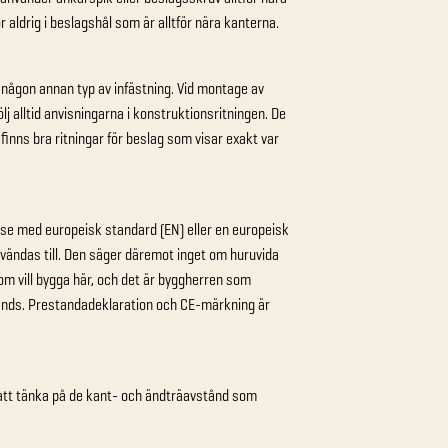
 aldrig i beslagshål som är alltför nära kanterna.
er någon annan typ av infästning. Vid montage av
lj alltid anvisningarna i konstruktionsritningen. De
 finns bra ritningar för beslag som visar exakt var
lse med europeisk standard (EN) eller en europeisk
nvändas till. Den säger däremot inget om huruvida
som vill bygga här, och det är byggherren som
nvänds. Prestandadeklaration och CE-märkning är
t att tänka på de kant- och ändträavstånd som