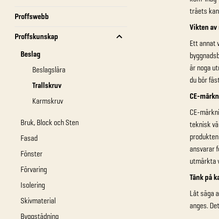
träets kan
Proffswebb
Vikten av 
Proffskunskap
Ett annat 
Beslag
byggnadsbe
är noga ut
Beslagslära
du bör fäs
Trallskruv
CE-märkn
Karmskruv
CE-märknin
Bruk, Block och Sten
teknisk vä
produkten 
Fasad
ansvarar f
Fönster
utmärkta v
Förvaring
Tänk på k
Isolering
Låt säga a
Skivmaterial
anges. Det 
Byggstädning