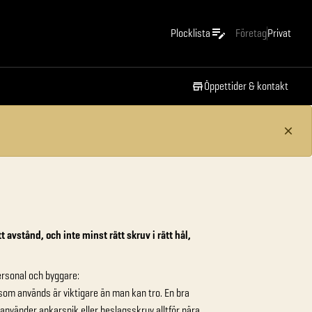
Plocklista
Företag
Privat
Öppettider & kontakt
 avstånd, och inte minst rätt skruv i rätt hål,
ersonal och byggare:
ål som används är viktigare än man kan tro. En bra
använder ankarspik eller beslagsskruv alltför nära