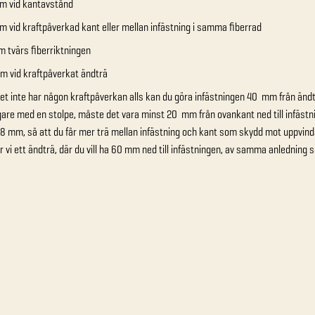
m vid kantavstånd
 vid kraftpåverkad kant eller mellan infästning i samma fiberrad
 tvärs fiberriktningen
m vid kraftpåverkat ändträ
t inte har någon kraftpåverkan alls kan du göra infästningen 40 mm från änd
gare med en stolpe, måste det vara minst 20 mm från ovankant ned till infästni
8 mm, så att du får mer trä mellan infästning och kant som skydd mot uppvindar s
r vi ett ändträ, där du vill ha 60 mm ned till infästningen, av samma anledning so