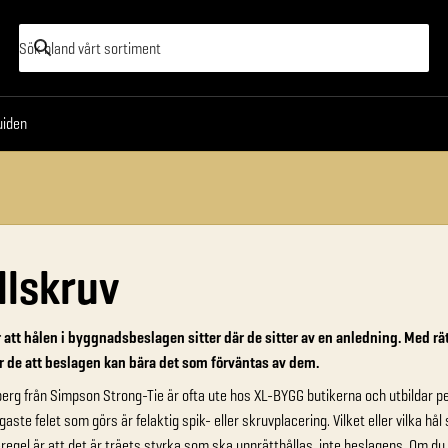
oss
XL-Guiden
uiden
llskruv
att hålen i byggnadsbeslagen sitter där de sitter av en anledning. Med rätt
r de att beslagen kan bära det som förväntas av dem.
erg från Simpson Strong-Tie är ofta ute hos XL-BYGG butikerna och utbildar p
igaste felet som görs är felaktig spik- eller skruvplacering. Vilket eller vilka h
egel är att det är träets styrka som ska upprätthållas, inte beslagens. Om du 