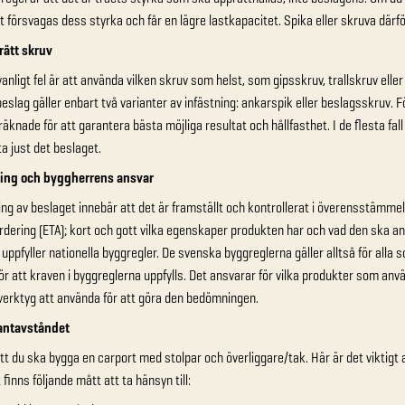
t försvagas dess styrka och får en lägre lastkapacitet. Spika eller skruva därför
rätt skruv
vanligt fel är att använda vilken skruv som helst, som gipsskruv, trallskruv ell
slag gäller enbart två varianter av infästning: ankarspik eller beslagsskruv. Fö
räknade för att garantera bästa möjliga resultat och hållfasthet. I de flesta fall
ta just det beslaget.
ing och byggherrens ansvar
g av beslaget innebär att det är framställt och kontrollerat i överensstämme
rdering (ETA); kort och gott vilka egenskaper produkten har och vad den ska a
uppfyller nationella byggregler. De svenska byggreglerna gäller alltså för alla 
ör att kraven i byggreglerna uppfylls. Det ansvarar för vilka produkter som a
erktyg att använda för att göra den bedömningen.
antavståndet
tt du ska bygga en carport med stolpar och överliggare/tak. Här är det viktig
finns följande mått att ta hänsyn till: