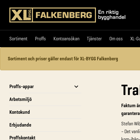
Sortiment
Proffs
Kontoansökan
Tjänster
Om 
Sortiment
Proffs
Kontoansökan
Tjänster
Om oss
XL-G
Sortiment och priser gäller endast för XL-BYGG Falkenberg
Tra
Proffs-appar
Arbetsmiljö
Faktum är 
Kontokund
garantera
Stefan Wib
Erbjudande
– Det vanl
Proffskontakt
kom-ihåg-r