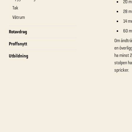
20 m
Tak
28 mm
Våtrum
14 mm
60 m
Rotavdrag
Om ändträe
Proffsnytt
en överlig
ha minst 2
Utbildning
stolpen ha
spricker.