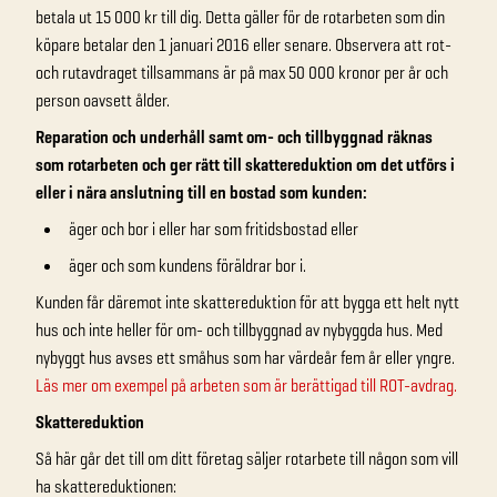
betala ut 15 000 kr till dig. Detta gäller för de rotarbeten som din
köpare betalar den 1 januari 2016 eller senare. Observera att rot-
och rutavdraget tillsammans är på max 50 000 kronor per år och
person oavsett ålder.
Reparation och underhåll samt om- och tillbyggnad räknas
som rotarbeten och ger rätt till skattereduktion om det utförs i
eller i nära anslutning till en bostad som kunden:
äger och bor i eller har som fritidsbostad eller
äger och som kundens föräldrar bor i.
Kunden får däremot inte skattereduktion för att bygga ett helt nytt
hus och inte heller för om- och tillbyggnad av nybyggda hus. Med
nybyggt hus avses ett småhus som har värdeår fem år eller yngre.
Läs mer om exempel på arbeten som är berättigad till ROT-avdrag.
Skattereduktion
Så här går det till om ditt företag säljer rotarbete till någon som vill
ha skattereduktionen: