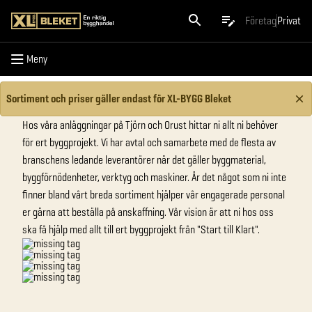
Meny
Företag
Privat
Meny
Sortiment och priser gäller endast för XL-BYGG Bleket
Hos våra anläggningar på Tjörn och Orust hittar ni allt ni behöver
för ert byggprojekt. Vi har avtal och samarbete med de flesta av
branschens ledande leverantörer när det gäller byggmaterial,
byggförnödenheter, verktyg och maskiner. Är det något som ni inte
finner bland vårt breda sortiment hjälper vår engagerade personal
er gärna att beställa på anskaffning. Vår vision är att ni hos oss
ska få hjälp med allt till ert byggprojekt från "Start till Klart".