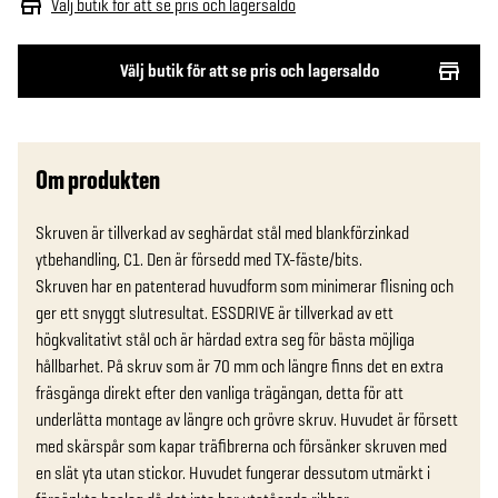
Välj butik för att se pris och lagersaldo
Välj butik för att se pris och lagersaldo
Om produkten
Skruven är tillverkad av seghärdat stål med blankförzinkad 
ytbehandling, C1. Den är försedd med TX-fäste/bits. 

Skruven har en patenterad huvudform som minimerar flisning och 
ger ett snyggt slutresultat. ESSDRIVE är tillverkad av ett 
högkvalitativt stål och är härdad extra seg för bästa möjliga 
hållbarhet. På skruv som är 70 mm och längre finns det en extra 
fräsgänga direkt efter den vanliga trägängan, detta för att 
underlätta montage av längre och grövre skruv. Huvudet är försett 
med skärspår som kapar träfibrerna och försänker skruven med 
en slät yta utan stickor. Huvudet fungerar dessutom utmärkt i 