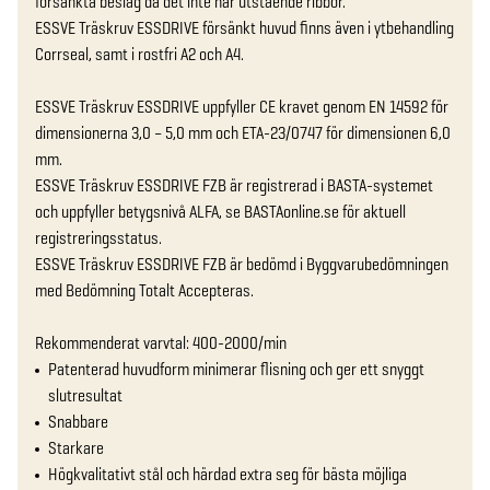
försänkta beslag då det inte har utstående ribbor.

ESSVE Träskruv ESSDRIVE försänkt huvud finns även i ytbehandling 
Corrseal, samt i rostfri A2 och A4.

ESSVE Träskruv ESSDRIVE uppfyller CE kravet genom EN 14592 för 
dimensionerna 3,0 – 5,0 mm och ETA-23/0747 för dimensionen 6,0 
mm.

ESSVE Träskruv ESSDRIVE FZB är registrerad i BASTA-systemet 
och uppfyller betygsnivå ALFA, se BASTAonline.se för aktuell 
registreringsstatus.

ESSVE Träskruv ESSDRIVE FZB är bedömd i Byggvarubedömningen 
med Bedömning Totalt Accepteras.

Rekommenderat varvtal: 400-2000/min
Patenterad huvudform minimerar flisning och ger ett snyggt
slutresultat
Snabbare
Starkare
Högkvalitativt stål och härdad extra seg för bästa möjliga