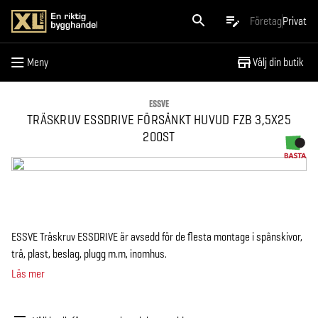
Meny
Företag
Privat
Meny
Välj din butik
ESSVE
TRÄSKRUV ESSDRIVE FÖRSÄNKT HUVUD FZB 3,5X25
200ST
ESSVE Träskruv ESSDRIVE är avsedd för de flesta montage i spånskivor,
trä, plast, beslag, plugg m.m, inomhus.
Läs mer