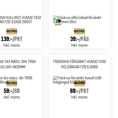
RIKTPRIS
RIKTPRIS
139:-
/
PKT
39:-
/
PÅS
Inkl. moms
Inkl. moms
UV TKX MÄSS. DIN 7996
TRÄSKRUV FÖRSÄNKT HUVUD TX30
KULLRIG 4X30MM
HELGÄNGAD FZB 6,0X60
RIKTPRIS
RIKTPRIS
59:-
/
SB
69:-
/
PKT
Inkl. moms
Inkl. moms