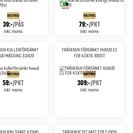
RIKTPRIS
RIKTPRIS
39:-
/
PÅS
79:-
/
PKT
Inkl. moms
Inkl. moms
RUV KULLERFÖRSÄNKT
TRÄSKRUV FÖRSÄNKT HUVUD C1
UD MÄSSING 3,0X20
FZB 4,5X70 300ST
RIKTPRIS
RIKTPRIS
59:-
/
PKT
309:-
/
PKT
Inkl. moms
Inkl. moms
RUV RXH SVART 4,0X40
TRÄSKRUV TFT FAST FZB 5,0X50