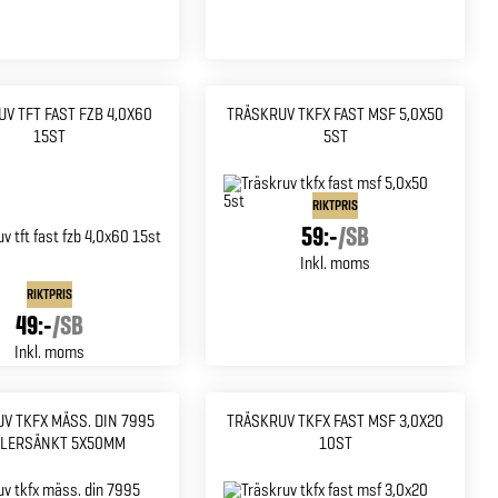
V TFT FAST FZB 4,0X60
TRÄSKRUV TKFX FAST MSF 5,0X50
15ST
5ST
RIKTPRIS
59:-
/
SB
Inkl. moms
RIKTPRIS
49:-
/
SB
Inkl. moms
V TKFX MÄSS. DIN 7995
TRÄSKRUV TKFX FAST MSF 3,0X20
LERSÄNKT 5X50MM
10ST