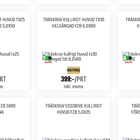
 HUVUD TX25
TRÄSKRUV KULLRIGT HUVUD TX30
TRÄSKR
 5,0X50
HELGÄNGAD FZB 6,0X90
H
RIKTPRIS
KT
399:-
/
PKT
ms
Inkl. moms
FZB 5X90
TRÄSKRUV ESSDRIVE KULLRIGT
TRÄ
NK
HUVUD FZB 5,0X25
FÖR