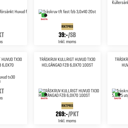
RIKTPRIS
KT
39:-
/
SB
ms
Inkl. moms
 HUVUD TX30
TRÄSKRUV KULLRIGT HUVUD TX30
TRÄSKR
 6,0X70
HELGÄNGAD FZB 6,0X70 100ST
HUV
KT
ms
RIKTPRIS
269:-
/
PKT
Inkl. moms