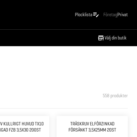
Plocklista
Företag
Privat
Välj din butik
558
produkter
V KULLRIGT HUVUD TX10
TRÄSKRUV ELFÖRZINKAD
GAD FZB 3,5X30 200ST
FÖRSÄNKT 3,5X25MM 20ST