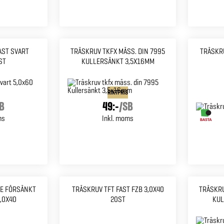
AST SVART
TRÄSKRUV TKFX MÄSS. DIN 7995
TRÄSKRU
ST
KULLERSÄNKT 3,5X16MM
RIKTPRIS
B
49:-
/
SB
ms
Inkl. moms
E FÖRSÄNKT
TRÄSKRUV TFT FAST FZB 3,0X40
TRÄSKRU
,0X40
20ST
KUL