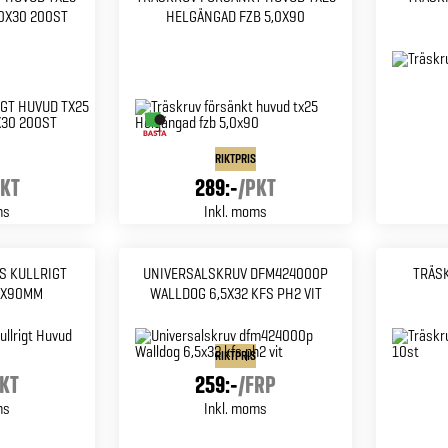
0X30 200ST
HELGÄNGAD FZB 5,0X90
RIKTPRIS
KT
289:-
/
PKT
ms
Inkl. moms
S KULLRIGT
UNIVERSALSKRUV DFM424000P
TRÄSK
0X90MM
WALLDOG 6,5X32 KFS PH2 VIT
RIKTPRIS
KT
259:-
/
FRP
ms
Inkl. moms