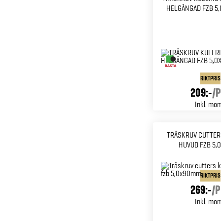
HELGÄNGAD FZB 5,
RIKTPRIS
209:-
/
P
Inkl. mo
TRÄSKRUV CUTTER
HUVUD FZB 5,
RIKTPRIS
269:-
/
P
Inkl. mo