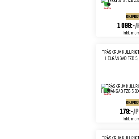
RIKTPRIS
1 099:-
/
Inkl. mo
TRÄSKRUV KULLRIGT
HELGÄNGAD FZB 5,
RIKTPRIS
179:-
/
P
Inkl. mo
TRÄSKRUV KULLRIGT