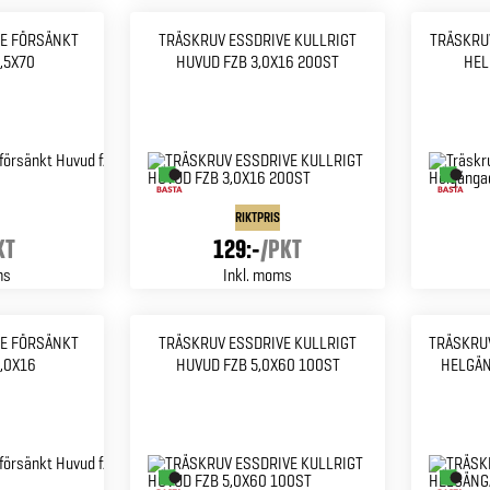
E FÖRSÄNKT
TRÄSKRUV ESSDRIVE KULLRIGT
TRÄSKRU
,5X70
HUVUD FZB 3,0X16 200ST
HEL
RIKTPRIS
KT
129:-
/
PKT
ms
Inkl. moms
E FÖRSÄNKT
TRÄSKRUV ESSDRIVE KULLRIGT
TRÄSKRU
,0X16
HUVUD FZB 5,0X60 100ST
HELGÄN