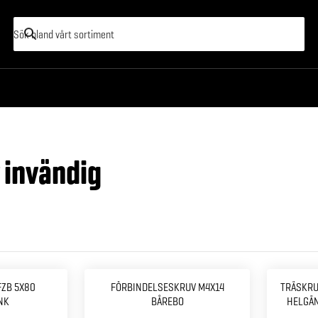
 invändig
FZB 5X80
FÖRBINDELSESKRUV M4X14
TRÄSKRU
NK
BÅREBO
HELGÄN