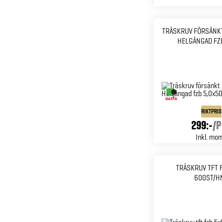
TRÄSKRUV FÖRSÄNKT
HELGÄNGAD FZB
RIKTPRIS
299:-
/
P
Inkl. mo
TRÄSKRUV TFT 
600ST/H