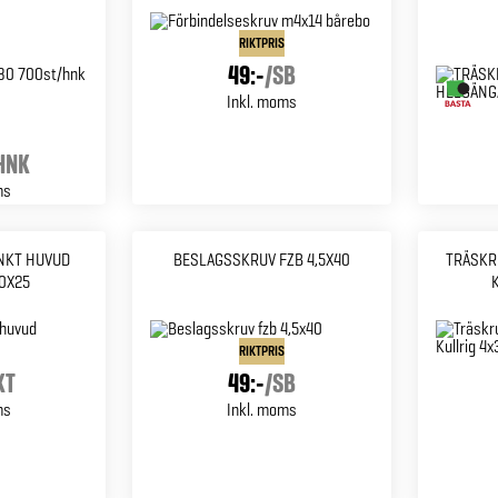
RIKTPRIS
49:-
/
SB
Inkl. moms
HNK
ms
NKT HUVUD
BESLAGSSKRUV FZB 4,5X40
TRÄSKR
0X25
RIKTPRIS
KT
49:-
/
SB
ms
Inkl. moms