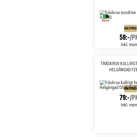
RIKTPRIS
59:-
/
P
Inkl. mo
TRÄSKRUV KULLRIGT
HELGÄNGAD FZB
RIKTPRIS
79:-
/
P
Inkl. mo