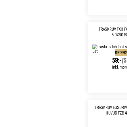
TRÄSKRUV FXH F
5,0X60 5
RIKTPRIS
59:-
/
S
Inkl. mo
TRÄSKRUV ESSDRIV
HUVUD FZB 4