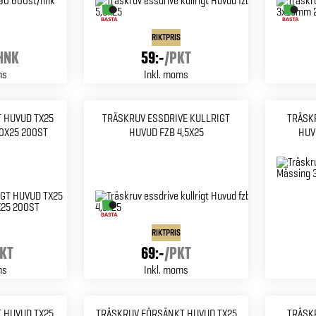
RIKTPRIS
HNK
59:-
/
PKT
ms
Inkl. moms
 HUVUD TX25
TRÄSKRUV ESSDRIVE KULLRIGT
TRÄSK
0X25 200ST
HUVUD FZB 4,5X25
HUV
RIKTPRIS
KT
69:-
/
PKT
ms
Inkl. moms
 HUVUD TX25
TRÄSKRUV FÖRSÄNKT HUVUD TX25
TRÄSK