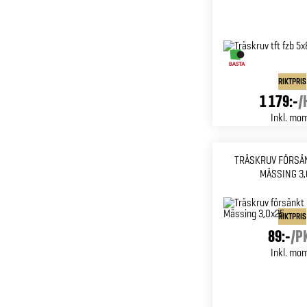
RIKTPRIS
1 179:-
/
Inkl. mo
TRÄSKRUV FÖRSÄ
MÄSSING 3,
RIKTPRIS
89:-
/
P
Inkl. mo