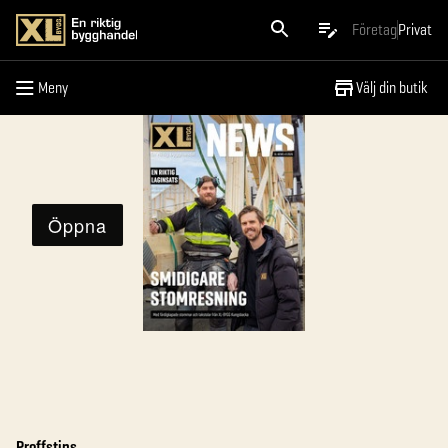
Meny
Företag
Privat
Meny
Välj din butik
Proffstips