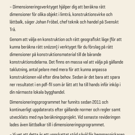
– Dimensioneringsverktyget hjälper dig att beräkna rätt
dimensioner för olika objekt i limträ, konstruktionsvirke och
lättbalk, säger Johan Fröbel, chef teknik och handel på Svenskt
Trä.
Genom att välja en konstruktion och rätt geografiskt läge (för att
kunna beräkna rätt snözon) i verktyget får du förslag på rätt
dimensioner på konstruktionsmaterial till de bärande
konstruktionsdelarna. Det finns en massa val att välja på gällande
taklutning, antal pelare med mera för att kunna anpassa
konstruktionen väl efter dina behov. Sedan är det bara att spara
ner resultatet i en pdf-fil som är lätt att ha till hands inför inköp i
din närmaste lokala bygghandel.
Dimensioneringsprogrammet har funnits sedan 2011 och
kontinuerligt uppdaterats efter gällande normer och regler samt
utvecklats med nya beräkningsprojekt. Vid senaste revideringen
lades även lättbalkar till i dimensioneringsprogrammet.
– Vi vet att detta är ett uppskattat stöd såväl för hemmasnickaren