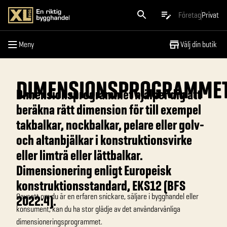
Meny
Företag
Privat
Meny
Välj din butik
DIMENSIONSPROGRAMME
Dimensionsprogrammet hjälper dig att
beräkna rätt dimension för till exempel
takbalkar, nockbalkar, pelare eller golv-
och altanbjälkar i konstruktionsvirke
eller limträ eller lättbalkar.
Dimensionering enligt Europeisk
konstruktionsstandard, EKS12 (BFS
Oavsett om du är en erfaren snickare, säljare i bygghandel eller
2022:4).
konsument, kan du ha stor glädje av det användarvänliga
dimensioneringsprogrammet.