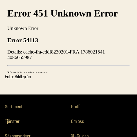
Foto: Bildbyrån
Sortiment
Proffs
Tjänster
Om oss
Säsongspriser
XL-Guiden