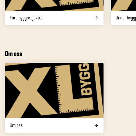
Före byggprojektet
Under bygg
Om oss
Om oss