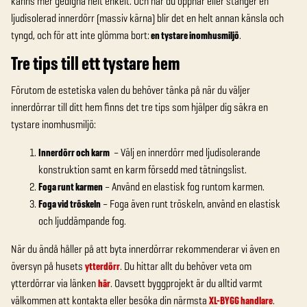
känns mer gedigna helt enkelt. Och när du öppnar eller stänger en
ljudisolerad innerdörr (massiv kärna) blir det en helt annan känsla och
tyngd, och för att inte glömma bort:
en tystare inomhusmiljö
.
Tre tips till ett tystare hem
Förutom de estetiska valen du behöver tänka på när du väljer
innerdörrar till ditt hem finns det tre tips som hjälper dig säkra en
tystare inomhusmiljö:
Innerdörr och karm
– Välj en innerdörr med ljudisolerande
konstruktion samt en karm försedd med tätningslist.
Foga runt karmen
– Använd en elastisk fog runtom karmen.
Foga vid tröskeln
– Foga även runt tröskeln, använd en elastisk
och ljuddämpande fog.
När du ändå håller på att byta innerdörrar rekommenderar vi även en
översyn på husets
ytterdörr
. Du hittar allt du behöver veta om
ytterdörrar via länken
här
. Oavsett byggprojekt är du alltid varmt
välkommen att kontakta eller besöka din närmsta
XL-BYGG handlare
.