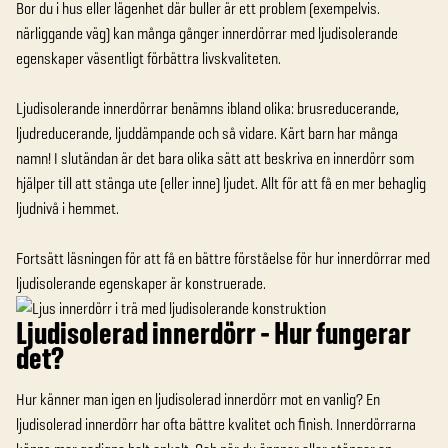
Bor du i hus eller lägenhet där buller är ett problem (exempelvis.
närliggande väg)
kan många gånger innerdörrar med ljudisolerande
egenskaper väsentligt förbättra livskvaliteten
.
Ljudisolerande innerdörrar benämns ibland olika
: brusreducerande,
ljudreducerande, ljuddämpande
och så vidare. Kärt barn har många
namn! I slutändan är det bara olika sätt att beskriva en innerdörr som
hjälper till att stänga ute (eller inne) ljudet. Allt för att få en mer behaglig
ljudnivå i hemmet.
Fortsätt läsningen för att få en bättre förståelse för hur innerdörrar med
ljudisolerande egenskaper är konstruerade.
Ljudisolerad innerdörr - Hur fungerar
det?
Hur känner man igen en ljudisolerad innerdörr mot en vanlig?
En
ljudisolerad innerdörr har ofta bättre kvalitet och finish
. Innerdörrarna