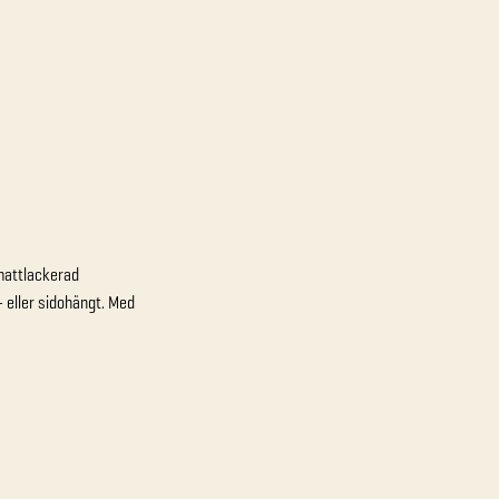
 mattlackerad
 eller sidohängt. Med