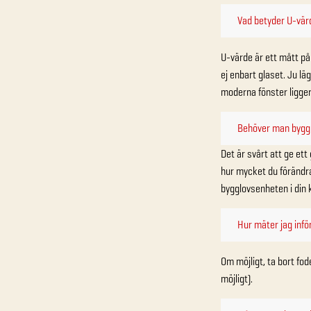
Vad betyder U-vär
U-värde är ett mått p
ej enbart glaset. Ju lä
moderna fönster ligger
Behöver man bygglo
Det är svårt att ge ett
hur mycket du förändra
bygglovsenheten i din
Hur mäter jag infö
Om möjligt, ta bort fo
möjligt).