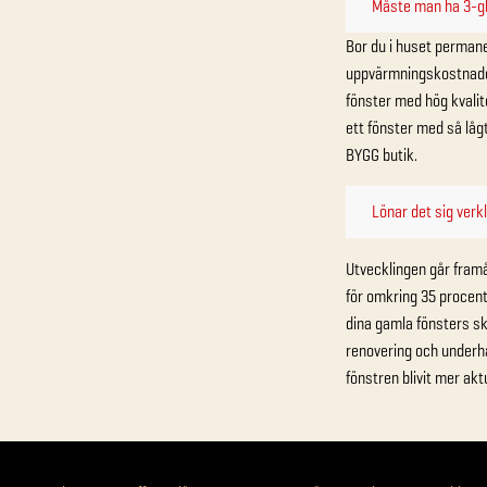
Måste man ha 3-gl
Bor du i huset perman
uppvärmningskostnader.
fönster med hög kvalite
ett fönster med så låg
BYGG butik.
Lönar det sig verk
Utvecklingen går framå
för omkring 35 procent
dina gamla fönsters ski
renovering och underhå
fönstren blivit mer akt