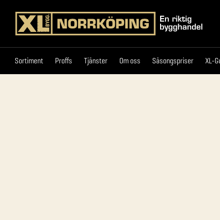
Sortiment
Proffs
Tjänster
Om oss
Säsongspr
Sortiment
Proffs
Tjänster
Om oss
Säsongspriser
XL-G