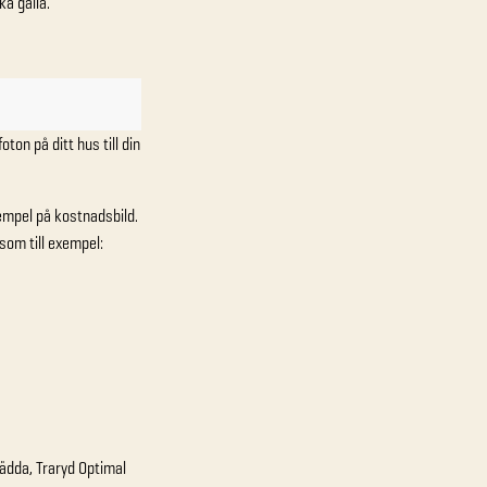
ka gälla.
oton på ditt hus till din
empel på kostnadsbild.
som till exempel:
ädda, Traryd Optimal