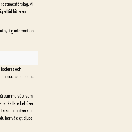
 kostnadsförslag. Vi
 alltid hitta en
atnyttig information.
älisolerat och
r i morgonsolen och är
ta på samma sätt som
eller kallare behöver
ärder som motverkar
du har väldigt djupa