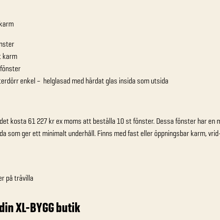
önster
st karm
dfönster
sterdörr enkel – helglasad med härdat glas insida som utsida
 det kosta 61 227 kr ex moms att beställa 10 st fönster. Dessa fönster har en
a som ger ett minimalt underhåll. Finns med fast eller öppningsbar karm, vrid-
 din XL-BYGG butik