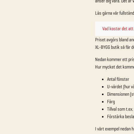
anser dig vara. Det är 
Läs gärna vår fullstän
Vad kostar det att
Priset avgörs bland anna
XL-BYGG butik så får du
Nedan kommer ett prise
Hur mycket det kommer 
Antal fönster
U-värdet (hur vä
Dimensionen (st
Färg
Tillval som t.e
Förstärka besla
I vårt exempel nedan h