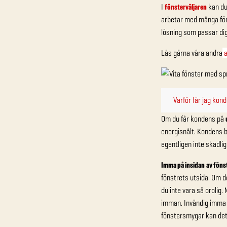
I
fönsterväljaren
kan du 
arbetar med många föns
lösning som passar dig
Läs gärna våra andra
a
Varför får jag kon
Om du får kondens på
energisnålt. Kondens b
egentligen inte skadlig
Imma på insidan
av föns
fönstrets utsida. Om de
du inte vara så orolig
imman. Invändig imma a
fönstersmygar kan det 