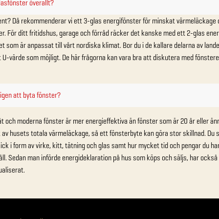
asfönster överallt?
ent? Då rekommenderar vi ett 3-glas energifönster för minskat värmeläckage
 För ditt fritidshus, garage och förråd räcker det kanske med ett 2-glas energi
t som är anpassat till vårt nordiska klimat. Bor du i de kallare delarna av lan
t U-värde som möjligt. De här frågorna kan vara bra att diskutera med fönstere
ligen att byta fönster?
t och moderna fönster är mer energieffektiva än fönster som är 20 år eller änn
 av husets totala värmeläckage, så ett fönsterbyte kan göra stor skillnad. Du
ck i form av virke, kitt, tätning och glas samt hur mycket tid och pengar du ha
ll. Sedan man införde energideklaration på hus som köps och säljs, har också
ualiserat.