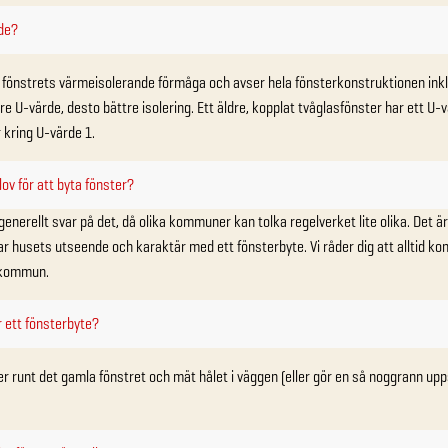
de?
å fönstrets värmeisolerande förmåga och avser hela fönsterkonstruktionen ink
gre U-värde, desto bättre isolering. Ett äldre, kopplat tvåglasfönster har ett U
 kring U-värde 1.
v för att byta fönster?
 generellt svar på det, då olika kommuner kan tolka regelverket lite olika. Det 
r husets utseende och karaktär med ett fönsterbyte. Vi råder dig att alltid ko
 kommun.
r ett fönsterbyte?
der runt det gamla fönstret och mät hålet i väggen (eller gör en så noggrann u