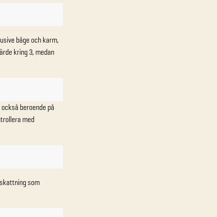
lusive båge och karm,
-värde kring 3, medan
är också beroende på
ntrollera med
ppskattning som