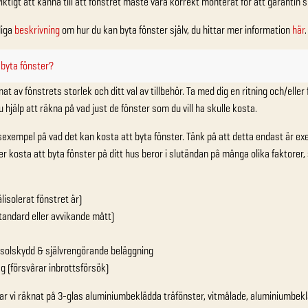
viktigt att känna till att fönstret måste vara korrekt monterat för att garantin s
diga
beskrivning
om hur du kan byta fönster själv, du hittar mer information
här
.
 byta fönster?
t av fönstrets storlek och ditt val av tillbehör. Ta med dig en ritning och/eller f
 hjälp att räkna på vad just de fönster som du vill ha skulle kosta.
xempel på vad det kan kosta att byta fönster. Tänk på att detta endast är ex
kosta att byta fönster på ditt hus beror i slutändan på många olika faktorer, 
lisolerat fönstret är)
andard eller avvikande mått)
x. solskydd & självrengörande beläggning
g (försvårar inbrottsförsök)
ar vi räknat på 3-glas aluminiumbeklädda träfönster, vitmålade, aluminiumbekl