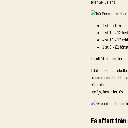
eller SP Balans.
1 st 6 x 6 vridf
4 st 10 x 13 fa
4 st 10 x 13 vri
1 st 9 x 21 fön
Totalt 10 st fönster
I detta exempel skulle
aluminiumbeklädd utsid
eller utan
spröjs, fast eller lös.
Få offert från