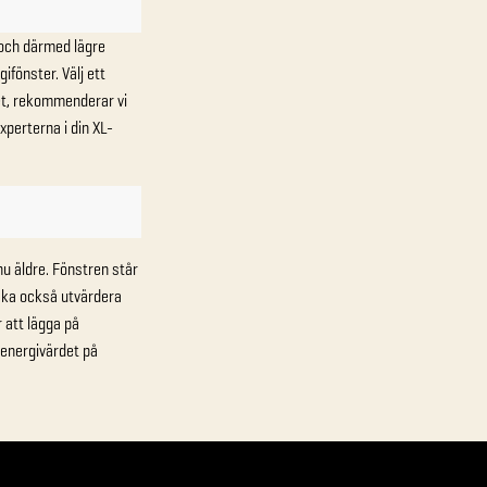
 och därmed lägre
fönster. Välj ett
det, rekommenderar vi
xperterna i din XL-
u äldre. Fönstren står
 ska också utvärdera
r att lägga på
 energivärdet på