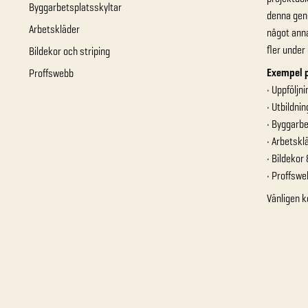
Byggarbetsplatsskyltar
denna geno
Arbetskläder
något anna
fler under
Bildekor och striping
Exempel p
Proffswebb
• Uppföljn
• Utbildnin
• Byggarbe
• Arbetskl
• Bildekor 
• Proffswe
Vänligen k