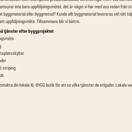
msyrar inte bara uppföljningsmötet, det är något vi har med oss redan från sta
t byggmaterial eller byggmetod? Kunde allt byggmaterial levereras vid rätt 
 ett uppföljningsmöte. Tillsammans blir vi bättre.
å tjänster efter byggprojektet
ingsmöte
g
tsplatsskyltar
äder
& striping
bb
ontakta din lokala XL-BYGG butik för att se vilka tjänster de erbjuder. Lokala 