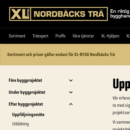
Sortiment
Träexpert
Proffs
Våra tjänster
XL-
Sortiment
Träexpert
Proffs
Våra tjänster
XL-Hjälpen
XL
Sortiment och priser gäller endast för XL-BYGG Nordbäcks Trä
Upp
Före byggprojektet
Under byggprojektet
Vår erfare
Efter byggprojektet
ta med sig
projektsam
Uppföljningsmöte
Vi sammans
Utbildning
projektdok