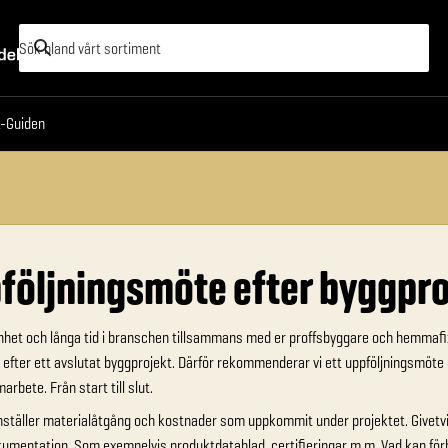
Hjälpen
XL-Guiden
-Guiden
följningsmöte efter byggpro
nhet och långa tid i branschen tillsammans med er proffsbyggare och hemmafix
 efter ett avslutat byggprojekt. Därför rekommenderar vi ett uppföljningsmöte e
arbete. Från start till slut.
täller materialåtgång och kostnader som uppkommit under projektet. Givetvis
umentation. Som exempelvis produktdatablad, certifieringar m.m. Vad kan förbät