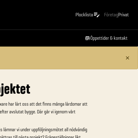
Plocklista
Företag
Privat
Öppettider & kontakt
jektet
are har lärt oss att det finns många lärdomar att
fter avslutat bygge. Där går vi igenom vårt
 lämnar vi under uppföljningsmötet all nödvändig
tras till nästa projekt? Frågeställningar likt