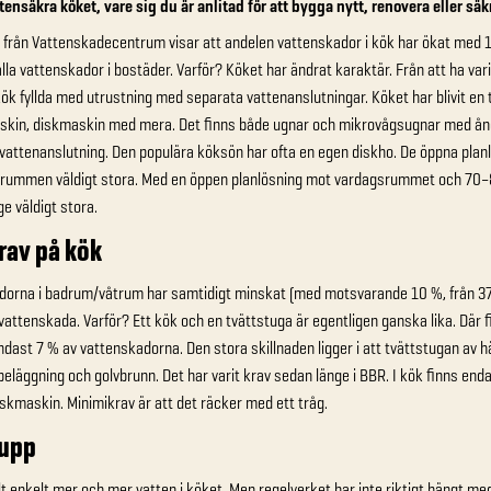
ttensäkra köket, vare sig du är anlitad för att bygga nytt, renovera eller sä
 från Vattenskadecentrum visar att andelen vattenskador i kök har ökat med 10
alla vattenskador i bostäder. Varför? Köket har ändrat karaktär. Från att ha va
k fyllda med utrustning med separata vattenanslutningar. Köket har blivit en
skin, diskmaskin med mera. Det finns både ugnar och mikrovågsugnar med ång
vattenanslutning. Den populära köksön har ofta en egen diskho. De öppna pla
 rummen väldigt stora. Med en öppen planlösning mot vardagsrummet och 70–80
ge väldigt stora.
rav på kök
orna i badrum/våtrum har samtidigt minskat (med motsvarande 10 %, från 37 %
 vattenskada. Varför? Ett kök och en tvättstuga är egentligen ganska lika. Dä
endast 7 % av vattenskadorna. Den stora skillnaden ligger i att tvättstugan av h
beläggning och golvbrunn. Det har varit krav sedan länge i BBR. I kök finns enda
iskmaskin. Minimikrav är att det räcker med ett tråg.
 upp
elt enkelt mer och mer vatten i köket. Men regelverket har inte riktigt hängt m