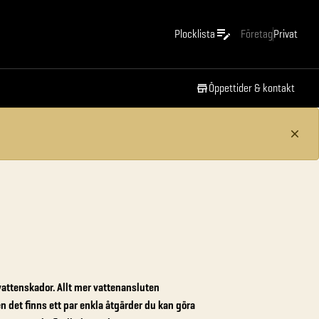
Plocklista
Företag
Privat
Öppettider & kontakt
vattenskador. Allt mer vattenansluten
 det finns ett par enkla åtgärder du kan göra