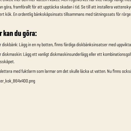
n göra, framförallt för att upptäcka skadan i tid. Se till att installera vattens
ert kök. En ordentlig bänkskåpsinsats tillsammans med tätningssats för rörg
r kan du göra:
 diskbänk: Lägg in en ny botten, finns färdiga diskbänksinsatser med uppvikta
 diskmaskin: Lägg ett vanligt diskmaskinsunderlägg eller ett kombinationsg
sskåpet.
ettera med fuktlarm som larmar om det skulle läcka ut vatten. Nu finns ocks