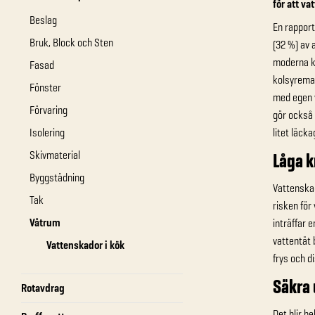
för att va
Beslag
En rapport
Bruk, Block och Sten
(32 %) av 
moderna kö
Fasad
kolsyrema
Fönster
med egen 
Förvaring
gör också
Isolering
litet läcka
Skivmaterial
Låga k
Byggstädning
Vattenskad
Tak
risken för
Våtrum
inträffar 
vattentät 
Vattenskador i kök
frys och d
Säkra
Rotavdrag
Det blir h