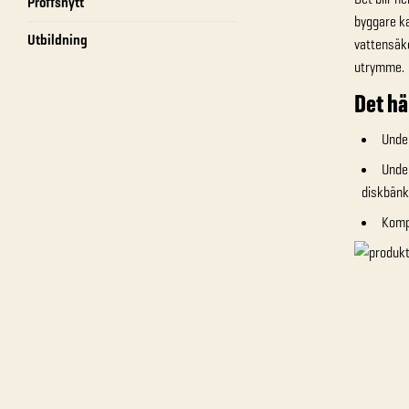
Proffsnytt
byggare ka
Utbildning
vattensäk
utrymme.
Det hä
Under
Under
diskbänk
Kompl