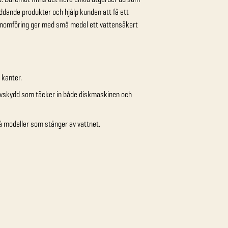
kyddande produkter och hjälp kunden att få ett
enomföring ger med små medel ett vattensäkert
 kanter.
olvskydd som täcker in både diskmaskinen och
å modeller som stänger av vattnet.