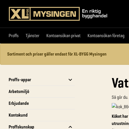
Proffs
Tjänster
Kontoansökan privat
Kontoansök
Proffs
Tjänster
Kontoansökan privat
Kontoansökan företag
Sortiment och priser gäller endast för XL-BYGG Mysingen
Vat
Proffs-appar
Arbetsmiljö
Så gör du.
Erbjudande
Kontokund
Köket har
utrustnin
Proffskunskap