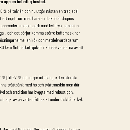
kra upp en befintlig bostad.
 % på tolv år, och nu utgör nästan en tredjedel
rit ett eget rum med bara en diskho är dagens
 toppmodern maskinpark med kyl, frys, ismaskin,
a i, och det börjar komma större kaffemaskiner
nlösningarna mellan kök och matdel/vardagsrum
 kvm fint parkettgolv blir konsekvenserna av ett
) till 27 % och utgör inte längre den största
r finns tvättbänk med ho och tvättmaskin men där
ävd och tradition har byggts med robust golv,
st lagkrav på vattentätt skikt under diskbänk, kyl,
ed. Däremot finns det flera enkla åtgärder du som