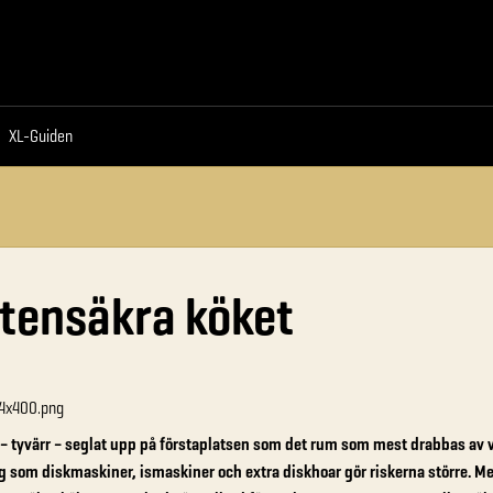
an företag
XL-Guiden
XL-Guiden
tensäkra köket
 – tyvärr – seglat upp på förstaplatsen som det rum som mest drabbas av 
g som diskmaskiner, ismaskiner och extra diskhoar gör riskerna större. Men