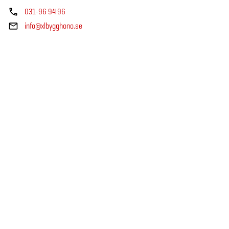
031-96 94 96
info@xlbygghono.se