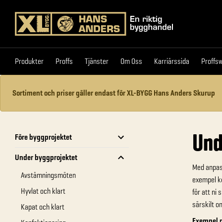
Produkter
Proffs
Tjänster
Om Oss
Karriärssi
Produkter
Proffs
Tjänster
Om Oss
Karriärssida
Proffs
Sortiment och priser gäller endast för XL-BYGG Hans Anders Skurup
Und
Före byggprojektet
Under byggprojektet
Med anpassa
Avstämningsmöten
exempel ko
Hyvlat och klart
för att ni
särskilt o
Kapat och klart
Exempel p