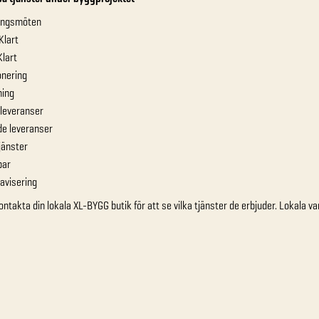
ingsmöten
Klart
Klart
onering
ning
dleveranser
de leveranser
tjänster
par
avisering
ontakta din lokala XL-BYGG butik för att se vilka tjänster de erbjuder. Lokala 