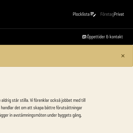
Plocklista
Företag
Privat
Öppettider & kontakt
aldrig står stilla. Vi förenklar också jobbet med till
handlar det om att skapa bättre förutsättningar
 lägger in avstämningsmöten under byggets gång,