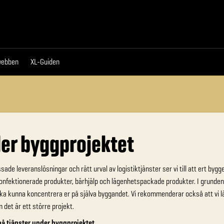
da
Proffswebben
XL-Guiden
webben
XL-Guiden
er byggprojektet
de leveranslösningar och rätt urval av logistiktjänster ser vi till att ert bygge 
nfektionerade produkter, bärhjälp och lägenhetspackade produkter. I grunden 
 ska kunna koncentrera er på själva byggandet. Vi rekommenderar också att vi
m det är ett större projekt.
å tjänster under byggprojektet