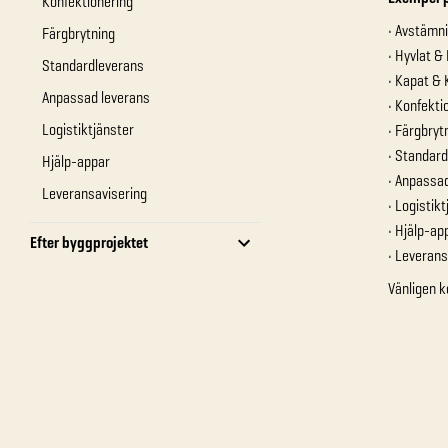
Konfektionering
• Avstämn
Färgbrytning
• Hyvlat & 
Standardleverans
• Kapat & 
Anpassad leverans
• Konfekti
Logistiktjänster
• Färgbryt
• Standar
Hjälp-appar
• Anpassa
Leveransavisering
• Logistik
• Hjälp-ap
Efter byggprojektet
• Leverans
Vänligen k