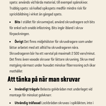
spets: används vid hårda material, till exempel spånskivor.
Trubbig spets: så kallad spikspets medför mindre risk för
sprickbildning i virket än gängad spets.
Bits
I stället för skruvmejsel, använd skruvdragare och bits
för enkel och snabb infästning. Bits ingår ibland i skruv
förpackningen.
Övrigt
Det finns midjehölster för skruvdragare som under
lättar arbetet med att alltid ha skruvdragaren nära.
Skruvdragaren bör ha ett varvtal på maximalt 2 500 varv/minut.
Det finns även vaxade skruvar för lättare skruvning. Skruv med
motgäng närmast under huvudet minskar fiberresning och ökar
mothållet
Att tänka på när man skruvar
Invändigt trägolv
Belasta golvbrädan mot underlaget vid
montage för minskat golvknarr.
Utvändig träfasad
Lockbrädan skruvas i spikläkten, inte i