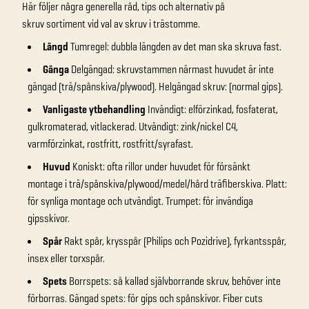
Här följer några generella råd, tips och alternativ på
skruv
sortiment vid val av skruv i trästomme.
Längd
Tumregel: dubbla längden av det man ska skruva fast.
Gänga
Delgängad: skruvstammen närmast huvudet är inte
gängad (trä/spånskiva/plywood). Helgängad skruv: (normal gips).
Vanligaste ytbehandling
Invändigt: elförzinkad, fosfaterat,
gulkromaterad, vitlackerad. Utvändigt: zink/nickel C4,
varmförzinkat, rostfritt, rostfritt/syrafast.
Huvud
Koniskt: ofta rillor under huvudet för försänkt
montage i trä/spånskiva/plywood/medel/hård träfiberskiva. Platt:
för synliga montage och utvändigt. Trumpet: för invändiga
gipsskivor.
Spår
Rakt spår, krysspår (Philips och Pozidrive), fyrkantsspår,
insex eller torxspår.
Spets
Borrspets: så kallad självborrande skruv, behöver inte
förborras. Gängad spets: för gips och spånskivor. Fiber cuts