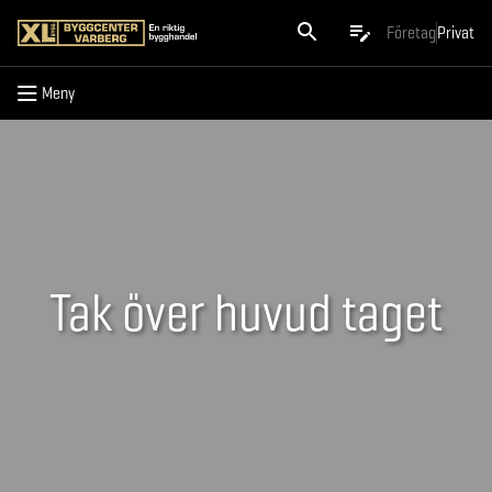
Meny
Företag
Privat
Meny
Tak över huvud taget