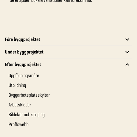
de erbjuder. Lokala variationer kan förekomma.
Före byggprojektet
Under byggprojektet
Efter byggprojektet
Uppföljningsmöte
Utbildning
Byggarbetsplatsskyltar
Arbetskläder
Bildekor och striping
Proffswebb