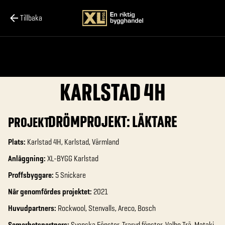
Tillbaka
KARLSTAD 4H
DRÖMPROJEKT: LÄKTARE
PROJEKT
Plats:
Karlstad 4H, Karlstad, Värmland
Anläggning:
XL-BYGG Karlstad
Proffsbyggare:
5 Snickare
När genomfördes projektet:
2021
Huvudpartners:
Rockwool, Stenvalls, Areco, Bosch
Samarbetspartners:
Svenska Fönster, Traryd fönster, Valbo Trä, Mataki,