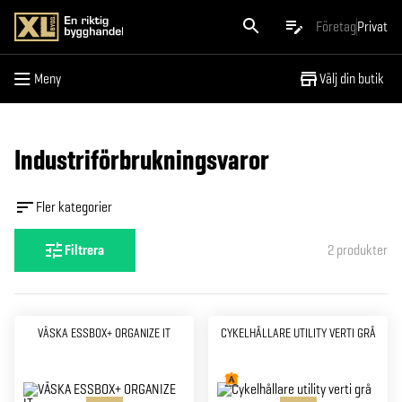
Meny
Företag
Privat
Meny
Välj din butik
Industriförbrukningsvaror
Fler kategorier
Filtrera
2
produkter
VÄSKA ESSBOX+ ORGANIZE IT
CYKELHÅLLARE UTILITY VERTI GRÅ