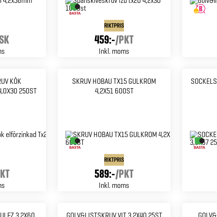
RIKTPRIS
SK
459:-
/
PKT
ms
Inkl. moms
RUV KÖK
SKRUV HOBAU TX15 GULKROM
SOCKELS
4,0X30 250ST
4,2X51 600ST
RIKTPRIS
KT
589:-
/
PKT
ms
Inkl. moms
ULFZ 3,2X60
GOLV&LISTSKRUV VIT 3,2X40 25ST
GOLV&