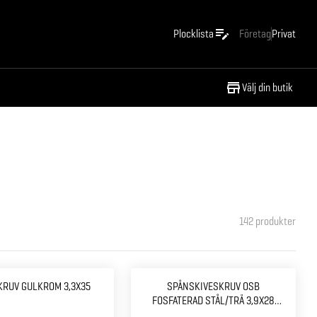
Plocklista
Företag
Privat
Välj din butik
142
produkter
KRUV GULKROM 3,3X35
SPÅNSKIVESKRUV OSB
FOSFATERAD STÅL/TRÄ 3,9X28
500ST