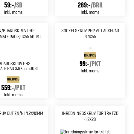
59:-
/
SB
289:-
/
BRK
Inkl. moms
Inkl. moms
N/BOARDSKRUV PH2
SOCKELSKRUV PH2 VITLACKERAD
ATE RAD 3,9X55 500ST
3,4X55
RIKTPRIS
99:-
/
PKT
Inkl. moms
RIKTPRIS
559:-
/
PKT
Inkl. moms
UV CUT ZN/NI 4,2X42MM
INREDNINGSSKRUV FÖR TRÄ FZB
4,2X28