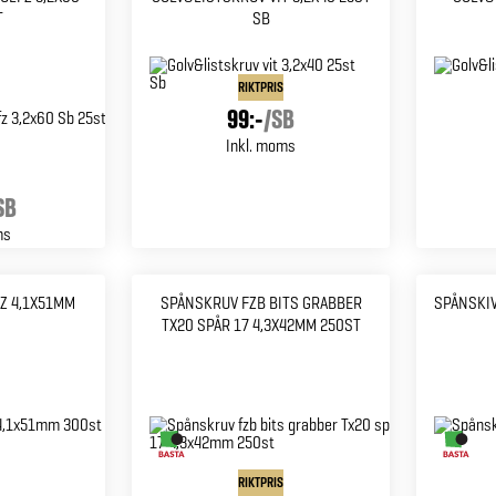
T
SB
RIKTPRIS
99:-
/
SB
Inkl. moms
SB
ms
Z 4,1X51MM
SPÅNSKRUV FZB BITS GRABBER
SPÅNSKIV
TX20 SPÅR 17 4,3X42MM 250ST
RIKTPRIS