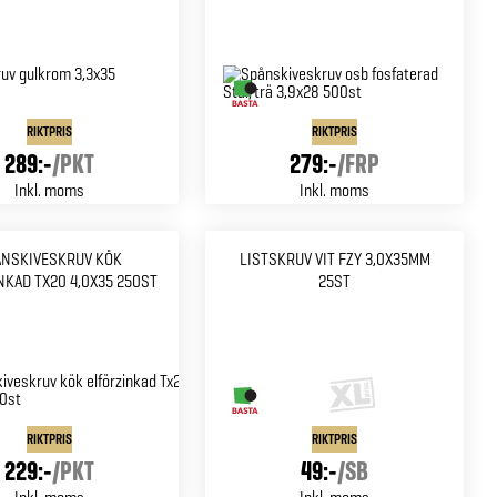
RIKTPRIS
RIKTPRIS
289:-
/
PKT
279:-
/
FRP
Inkl. moms
Inkl. moms
ÅNSKIVESKRUV KÖK
LISTSKRUV VIT FZY 3,0X35MM
NKAD TX20 4,0X35 250ST
25ST
RIKTPRIS
RIKTPRIS
229:-
/
PKT
49:-
/
SB