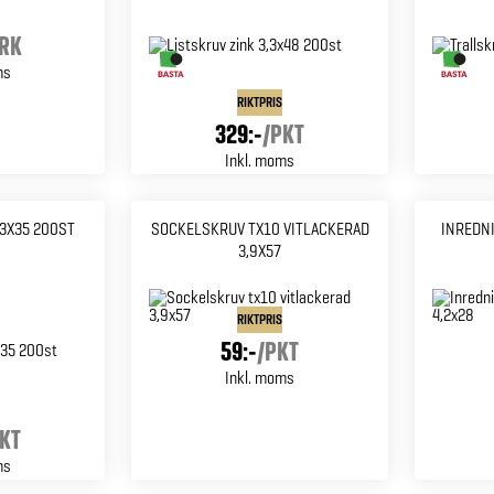
RK
ms
RIKTPRIS
329:-
/
PKT
Inkl. moms
,3X35 200ST
SOCKELSKRUV TX10 VITLACKERAD
INREDNI
3,9X57
RIKTPRIS
59:-
/
PKT
Inkl. moms
KT
ms