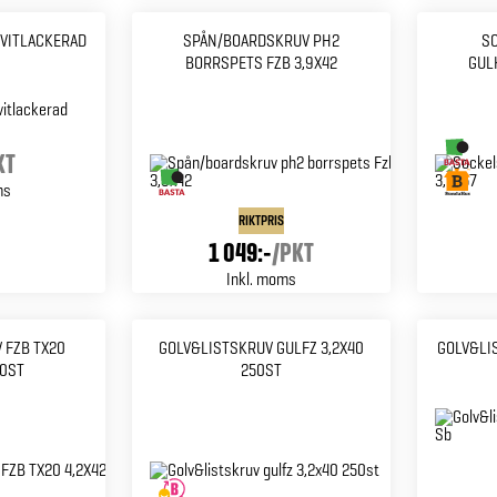
VITLACKERAD
SPÅN/BOARDSKRUV PH2
S
BORRSPETS FZB 3,9X42
GUL
KT
ms
RIKTPRIS
1 049:-
/
PKT
Inkl. moms
 FZB TX20
GOLV&LISTSKRUV GULFZ 3,2X40
GOLV&LIS
00ST
250ST