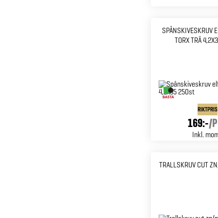
SPÅNSKIVESKRUV 
TORX TRÄ 4,2X
RIKTPRIS
169:-
/
P
Inkl. mo
TRALLSKRUV CUT ZN