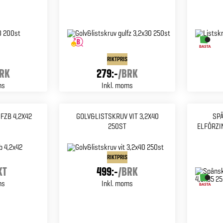
RIKTPRIS
RK
279:-
/
BRK
ms
Inkl. moms
FZB 4,2X42
GOLV&LISTSKRUV VIT 3,2X40
SP
250ST
ELFÖRZI
RIKTPRIS
KT
499:-
/
BRK
ms
Inkl. moms