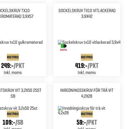
OCKELSKRUV TX10
SOCKELSKRUV TX10 VITLACKERAD
KROMATERAD 3,9X57
3,9X42
RIKTPRIS
RIKTPRIS
249:-
/
PKT
419:-
/
PKT
Inkl. moms
Inkl. moms
TSKRUV VIT 3,2X50 25ST
INREDNINGSSKRUV FÖR TRÄ VIT
SB
4,2X28
RIKTPRIS
RIKTPRIS
109:-
/
SB
59:-
/
PKT