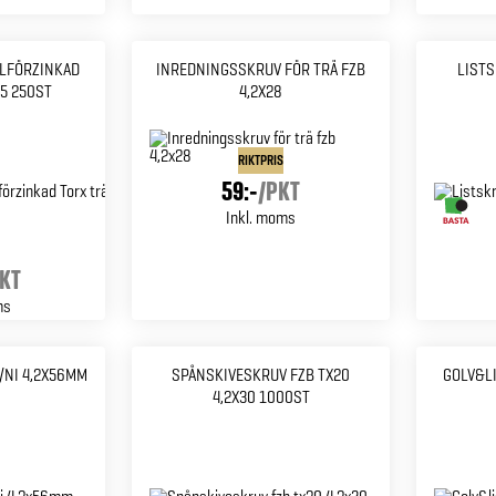
ELFÖRZINKAD
INREDNINGSSKRUV FÖR TRÄ FZB
LISTS
35 250ST
4,2X28
RIKTPRIS
59:-
/
PKT
Inkl. moms
KT
ms
/NI 4,2X56MM
SPÅNSKIVESKRUV FZB TX20
GOLV&LI
4,2X30 1000ST