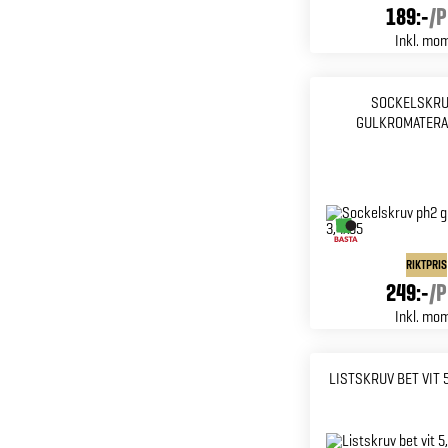
189:-
/
P
Inkl. mo
SOCKELSKRU
GULKROMATERAD
RIKTPRIS
249:-
/
P
Inkl. mo
LISTSKRUV BET VIT 