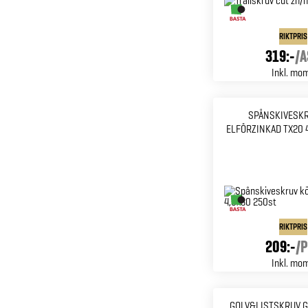
RIKTPRIS
319:-
/
A
Inkl. mo
SPÅNSKIVESK
ELFÖRZINKAD TX20 
RIKTPRIS
209:-
/
P
Inkl. mo
GOLV&LISTSKRUV G