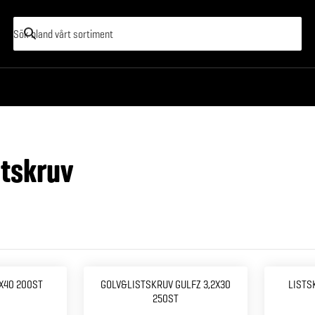
stskruv
X40 200ST
GOLV&LISTSKRUV GULFZ 3,2X30
LISTS
250ST