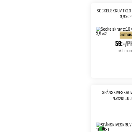
SOCKELSKRUV TX10 
3,9X42
RIKTPRIS
59:-
/
P
Inkl. mo
SPÅNSKIVESKRUV
4,2X42 10