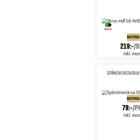
RIKTPRIS
219:-
/
B
Inkl. mo
SPÅNSKIVESKRUV 
RIKTPRIS
79:-
/
P
Inkl. mo