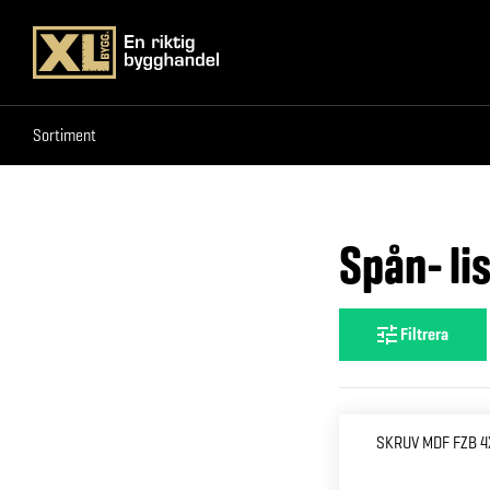
Sortiment
Sortiment
Spån- li
Filtrera
SKRUV MDF FZB 4