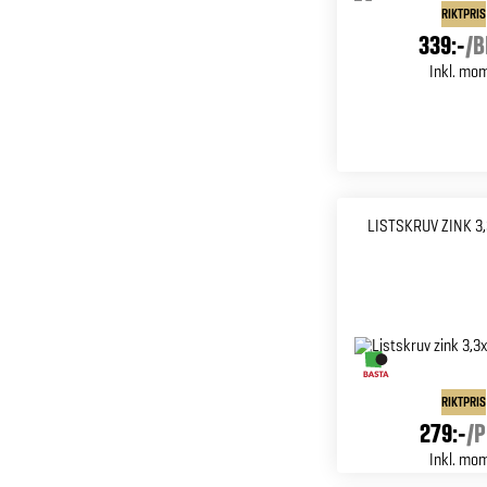
RIKTPRIS
339:-
/
B
Inkl. mo
LISTSKRUV ZINK 3
RIKTPRIS
279:-
/
P
Inkl. mo