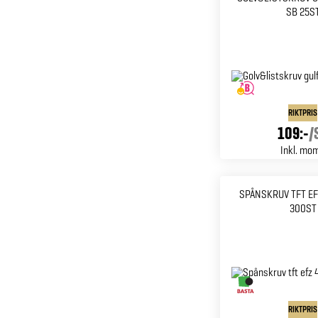
SB 25S
RIKTPRIS
109:-
/
Inkl. mo
SPÅNSKRUV TFT EF
300ST
RIKTPRIS