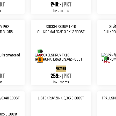
KT
249:-
/
PKT
ms
Inkl. moms
V PH2
SOCKELSKRUV TX10
SPÅ
 3,4X55
GULKROMATERAD 3,9X42 400ST
GULKROM
RIKTPRIS
KT
259:-
/
PKT
ms
Inkl. moms
5,0X40 100ST
LISTSKRUV ZINK 3,3X48 200ST
TRALLSKR