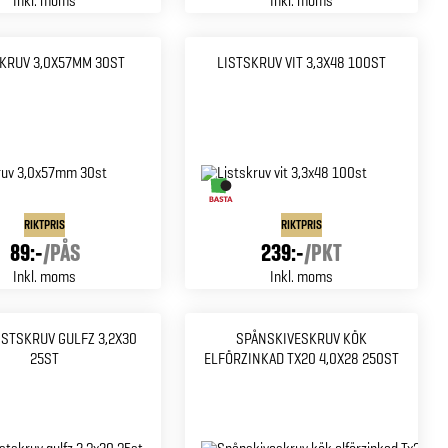
Inkl. moms
Inkl. moms
KRUV 3,0X57MM 30ST
LISTSKRUV VIT 3,3X48 100ST
RIKTPRIS
RIKTPRIS
89:-
/
PÅS
239:-
/
PKT
Inkl. moms
Inkl. moms
STSKRUV GULFZ 3,2X30
SPÅNSKIVESKRUV KÖK
25ST
ELFÖRZINKAD TX20 4,0X28 250ST