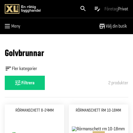
Meny
Företag
Privat
Meny
Välj din butik
Golvbrunnar
Fler kategorier
Filtrera
2
produkter
RÖRMANSCHETT 8-24MM
RÖRMANSCHETT RM 10-18MM