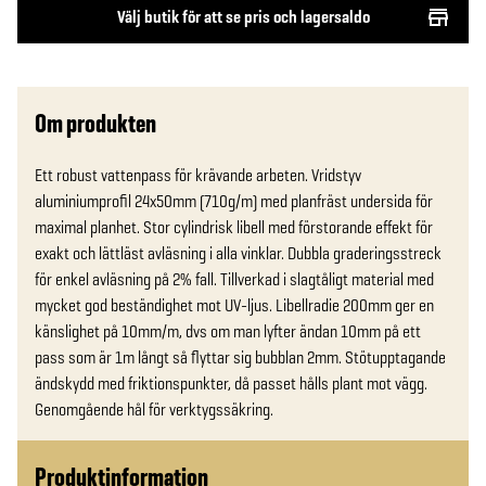
Välj butik för att se pris och lagersaldo
Om produkten
Ett robust vattenpass för krävande arbeten. Vridstyv 
aluminiumprofil 24x50mm (710g/m) med planfräst undersida för 
maximal planhet. Stor cylindrisk libell med förstorande effekt för 
exakt och lättläst avläsning i alla vinklar. Dubbla graderingsstreck 
för enkel avläsning på 2% fall. Tillverkad i slagtåligt material med 
mycket god beständighet mot UV-ljus. Libellradie 200mm ger en 
känslighet på 10mm/m, dvs om man lyfter ändan 10mm på ett 
pass som är 1m långt så flyttar sig bubblan 2mm. Stötupptagande 
ändskydd med friktionspunkter, då passet hålls plant mot vägg. 
Genomgående hål för verktygssäkring.
Produktinformation