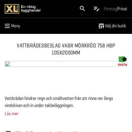
Meny
Företag
Privat
Meny
Välj din butik
VATTBRÄDESBESLAG VABR MÖRKRÖD 758 HBP
105X2000MM
Vattbrädan hindrar regn och smältvatten från att rinna ner längs
vindskivan och in under takbeläggningen.
Läs mer