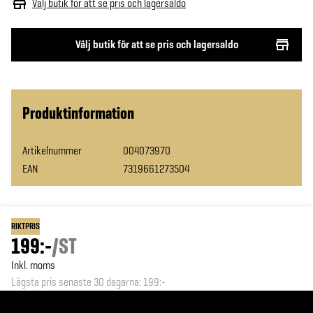
Välj butik för att se pris och lagersaldo
Välj butik för att se pris och lagersaldo
Produktinformation
Artikelnummer
004073970
EAN
7319661273504
RIKTPRIS
199:-
/
ST
Inkl. moms
Lägsta pris senaste 30 dagarna
:
199:-