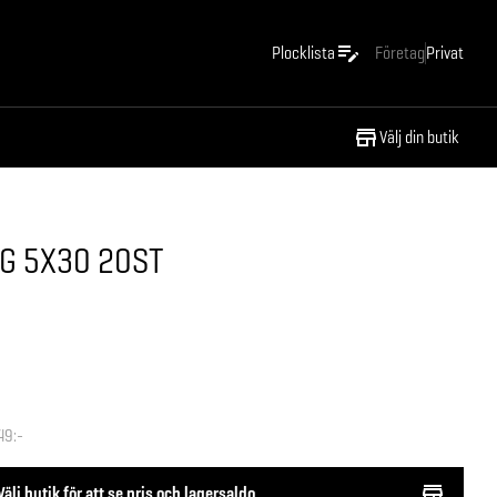
Plocklista
Företag
Privat
Välj din butik
G 5X30 20ST
49:-
Välj butik för att se pris och lagersaldo