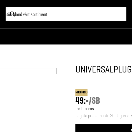
UNIVERSALPLUG
RIKTPRIS
49:-
/
SB
Inkl. moms
Lägsta pris senaste 30 dagarna
: