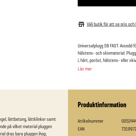
Välj butik för att se pris och
Universalplugg SB FAST. Avsedd för
hålstens- och skivmaterial. Plug
i, hårt, poröst, hålstens- eller sk
Läs mer
Produktinformation
gel, lättbetong, lättklinker samt 
Artikelnummer
005244
de på vilket material pluggen 
EAN
731997
ial dras bara pluggen ihop, 