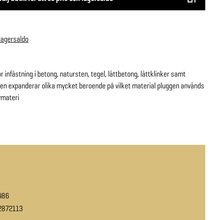
 lagersaldo
 infästning i betong, natursten, tegel, lättbetong, lättklinker samt
gen expanderar olika mycket beroende på vilket material pluggen används
ivmateri
486
2872113