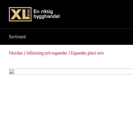
Sortiment
Sortiment
Fästdon
Infästning och expander
Expander plast mm