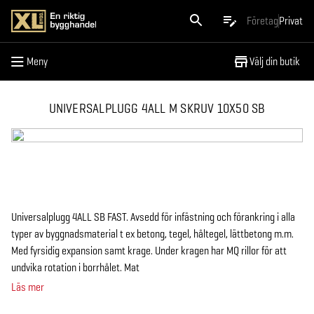
Meny
Företag
Privat
Meny
Välj din butik
UNIVERSALPLUGG 4ALL M SKRUV 10X50 SB
Universalplugg 4ALL SB FAST. Avsedd för infästning och förankring i alla
typer av byggnadsmaterial t ex betong, tegel, håltegel, lättbetong m.m.
Med fyrsidig expansion samt krage. Under kragen har MQ rillor för att
undvika rotation i borrhålet. Mat
Läs mer