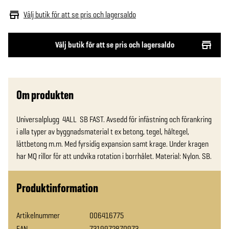
Välj butik för att se pris och lagersaldo
Välj butik för att se pris och lagersaldo
Om produkten
Universalplugg  4ALL  SB FAST. Avsedd för infästning och förankring 
i alla typer av byggnadsmaterial t ex betong, tegel, håltegel, 
lättbetong m.m. Med fyrsidig expansion samt krage. Under kragen 
har MQ rillor för att undvika rotation i borrhålet. Material: Nylon. SB.
Produktinformation
Artikelnummer
006416775
EAN
7319972870973