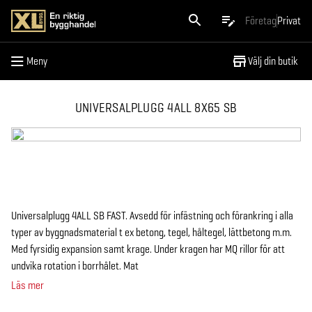
Meny
Företag
Privat
Meny
Välj din butik
UNIVERSALPLUGG 4ALL 8X65 SB
Universalplugg 4ALL SB FAST. Avsedd för infästning och förankring i alla
typer av byggnadsmaterial t ex betong, tegel, håltegel, lättbetong m.m.
Med fyrsidig expansion samt krage. Under kragen har MQ rillor för att
undvika rotation i borrhålet. Mat
Läs mer