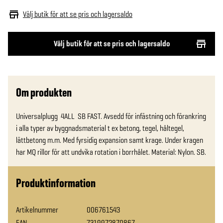
Välj butik för att se pris och lagersaldo
Välj butik för att se pris och lagersaldo
Om produkten
Universalplugg  4ALL  SB FAST. Avsedd för infästning och förankring 
i alla typer av byggnadsmaterial t ex betong, tegel, håltegel, 
lättbetong m.m. Med fyrsidig expansion samt krage. Under kragen 
har MQ rillor för att undvika rotation i borrhålet. Material: Nylon. SB.
Produktinformation
Artikelnummer
006761543
EAN
7319972870867