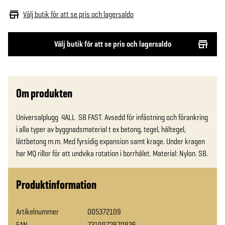
Välj butik för att se pris och lagersaldo
Välj butik för att se pris och lagersaldo
Om produkten
Universalplugg  4ALL  SB FAST. Avsedd för infästning och förankring 
i alla typer av byggnadsmaterial t ex betong, tegel, håltegel, 
lättbetong m.m. Med fyrsidig expansion samt krage. Under kragen 
har MQ rillor för att undvika rotation i borrhålet. Material: Nylon. SB.
Produktinformation
Artikelnummer
005372109
EAN
7319972870836