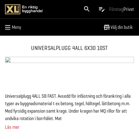
Meny
Företag
Privat
Meny
Välj din butik
UNIVERSALPLUGG 4ALL 6X30 10ST
Universalplugg 4ALL SB FAST. Avsedd för infästning och förankring i alla
typer av byggnadsmaterial t ex betong, tegel, håltegel, lättbetong m.m.
Med fyrsidig expansion samt krage. Under kragen har MQ rillor för att
undvika rotation i borrhålet. Mat
Läs mer