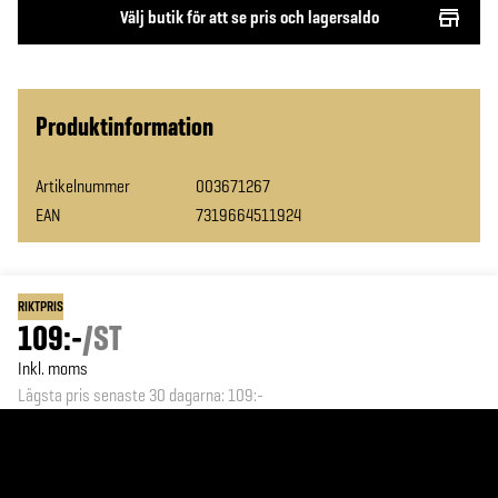
Välj butik för att se pris och lagersaldo
Produktinformation
Artikelnummer
003671267
EAN
7319664511924
RIKTPRIS
109:-
/
ST
Inkl. moms
Lägsta pris senaste 30 dagarna
:
109:-